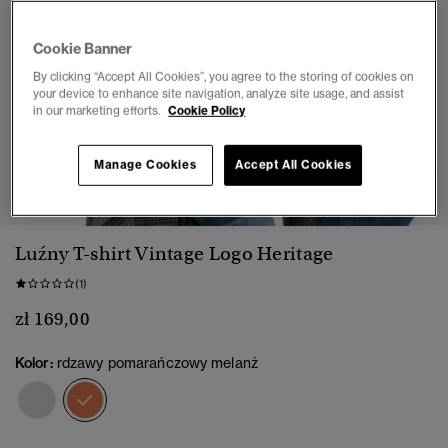
Cookie Banner
By clicking “Accept All Cookies”, you agree to the storing of cookies on
your device to enhance site navigation, analyze site usage, and assist
in our marketing efforts.
Cookie Policy
Manage Cookies
Accept All Cookies
1
2
3
4
5
Luźny T-shirt Vintage Logo Heritage
(1)
zł 169,00
Kolor:
rdzawy pomarańczowy melanż
wybrano