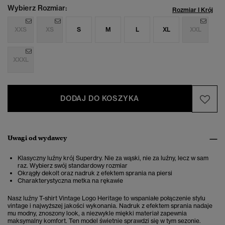
Wybierz Rozmiar:
Rozmiar I Krój
XXS
XS
S
M
L
XL
XXL
XXXL
DODAJ DO KOSZYKA
Uwagi od wydawcy
Klasyczny luźny krój Superdry. Nie za wąski, nie za luźny, lecz w sam
raz. Wybierz swój standardowy rozmiar
Okrągły dekolt oraz nadruk z efektem sprania na piersi
Charakterystyczna metka na rękawie
Nasz luźny T-shirt Vintage Logo Heritage to wspaniałe połączenie stylu
vintage i najwyższej jakości wykonania. Nadruk z efektem sprania nadaje
mu modny, znoszony look, a niezwykle miękki materiał zapewnia
maksymalny komfort. Ten model świetnie sprawdzi się w tym sezonie.