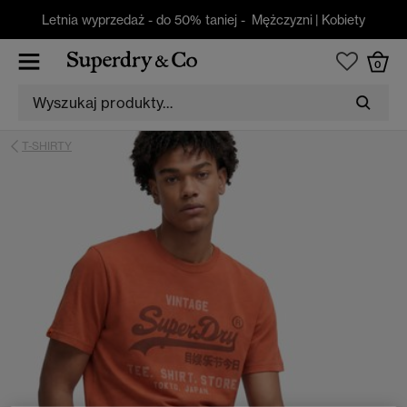
Letnia wyprzedaż - do 50% taniej -
Mężczyzni
|
Kobiety
0
T-SHIRTY