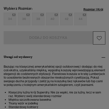
Wybierz Rozmiar:
Rozmiar I Krój
34
36
38
40
42
44
DODAJ DO KOSZYKA
Uwagi od wydawcy
Bazując na klasycznej amerykańskiej opcji outdoorowej i dodając do niej
coś ekstra, uzyskaliśmy miękką, wygodną koszulę wprowadzającą element
elegancji do codziennych stylizacji. Flanelowa koszula w kratę Lumberjack
to uosobienie bezkresnych obszarów nieskażonych cywilizacją. Pokaż
swojego ducha przygody i załóż ją na koszulkę bez rękawów lub top cami
w połączeniu z kolejnym amerykańskim szlagierem, czyli jeansami.
Klasyczny luźny krój Superdry. Nie za wąski, nie za luźny, lecz w sam
raz. Wybierz swój standardowy rozmiar
Miękka szczotkowana bawełna
Tkany wzór w jodełkę
Standardowy kołnierz