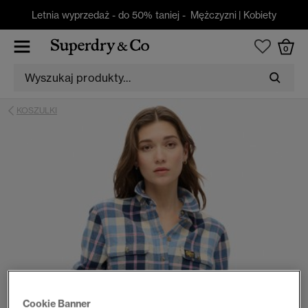
Letnia wyprzedaż - do 50% taniej -
Mężczyzni
|
Kobiety
0
KOSZULKI
Cookie Banner