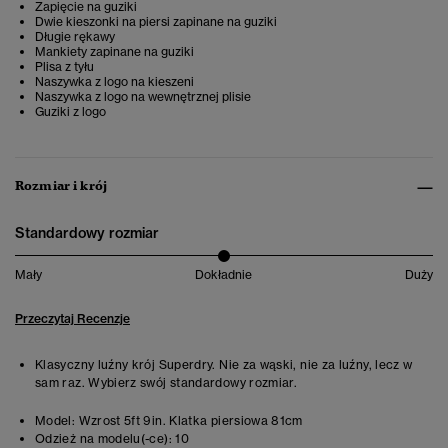
Zapięcie na guziki
Dwie kieszonki na piersi zapinane na guziki
Długie rękawy
Mankiety zapinane na guziki
Plisa z tyłu
Naszywka z logo na kieszeni
Naszywka z logo na wewnętrznej plisie
Guziki z logo
Rozmiar i krój
Standardowy rozmiar
Mały
Dokładnie
Duży
Przeczytaj Recenzje
Klasyczny luźny krój Superdry. Nie za wąski, nie za luźny, lecz w
sam raz. Wybierz swój standardowy rozmiar.
Model:
Wzrost 5ft 9in. Klatka piersiowa 81cm
Odzież na modelu(-ce):
10