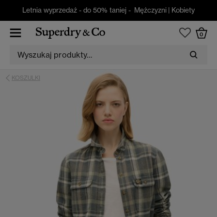
Letnia wyprzedaż - do 50% taniej -
Mężczyzni
|
Kobiety
0
KOSZULKI