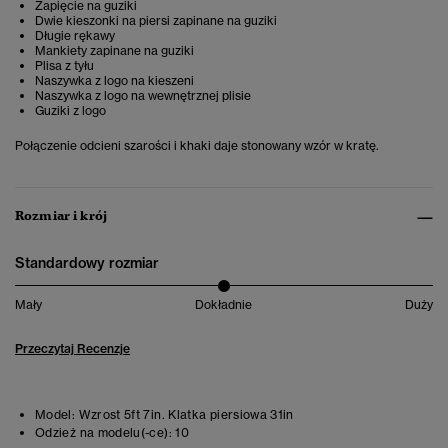
Zapięcie na guziki
Dwie kieszonki na piersi zapinane na guziki
Długie rękawy
Mankiety zapinane na guziki
Plisa z tyłu
Naszywka z logo na kieszeni
Naszywka z logo na wewnętrznej plisie
Guziki z logo
Połączenie odcieni szarości i khaki daje stonowany wzór w kratę.
Rozmiar i krój
Standardowy rozmiar
Mały
Dokładnie
Duży
Przeczytaj Recenzje
Model:
Wzrost 5ft 7in. Klatka piersiowa 31in
Odzież na modelu(-ce):
10