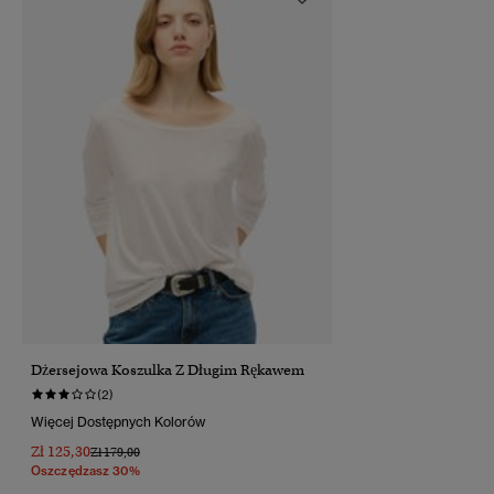
Dżersejowa Koszulka Z Długim Rękawem
(2)
Więcej Dostępnych Kolorów
Zł 125,30
Cena Obniżona Od
Do
Zł 179,00
Oszczędzasz 30%