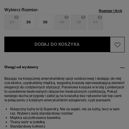
Wybierz Rozmiar:
Rozmiar I Krój
34
36
38
40
42
44
DODAJ DO KOSZYKA
Uwagi od wydawcy
Bazując na klasycznej amerykańskiej opcji outdoorowej i dodając do niej
coś ekstra, uzyskaliśmy miękką, wygodną koszulę wprowadzającą element
elegancji do codziennych stylizacji. Flanelowa koszula w kratę Lumberjack
to uosobienie bezkresnych obszarów nieskażonych cywilizacją. Pokaż
swojego ducha przygody i załóż ją na koszulkę bez rękawów lub top cami
w połączeniu z kolejnym amerykańskim szlagierem, czyli jeansami.
Klasyczny luźny krój Superdry. Nie za wąski, nie za luźny, lecz w sam
raz. Wybierz swój standardowy rozmiar
Miękka szczotkowana bawełna
Tkany wzór w jodełkę
Standardowy kołnierz