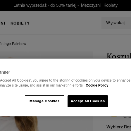
Letnia wyprzedaż - do 50% taniej -
Mężczyzni
|
Kobiety
NI
KOBIETY
Vintage Rainbow
Koszu
Rainb
anner
zł 90,30
“Accept All Cookies”, you agree to the storing of cookies on your device to enhance 
analyze site usage, and assist in our marketing efforts.
Cookie Policy
Oszczędzasz 
Kolor:
optyc
Manage Cookies
Accept All Cookies
Wybierz Roz