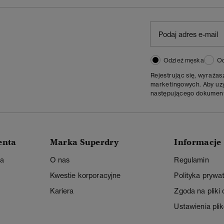
Odzież męska
Od
Rejestrując się, wyraża
marketingowych. Aby uzys
następującego dokumen
enta
Marka Superdry
Informacje
ta
O nas
Regulamin
Kwestie korporacyjne
Polityka prywa
Kariera
Zgoda na pliki
Ustawienia pli