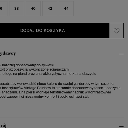
6
38
40
42
44
DODAJ DO KOSZYKA
wydawcy
– bardziej dopasowany do sylwetki
kolt oraz obszycia wykończone ściągaczami
ne logo na piersi oraz charakterystyczna metka na obszyciu
posób, aby wprowadzić nieco koloru do swojej garderoby w tym sezonie.
a bez rękawów Vintage Rainbow to starannie dopracowany fason – obszycia
ągaczami, a na piersi widnieje teksturowany nadruk w kontrastowym
del zapewni ci niezawodny komfort i podkreśli twój styl.
krój