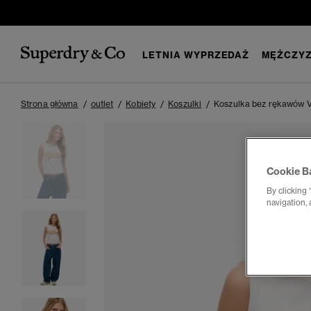
LETNIA WYPRZEDAŻ
MĘŻCZYZ
Strona główna
outlet
Kobiety
Koszulki
Koszulka bez rękawów 
Cookie B
By clicking 
navigation, 