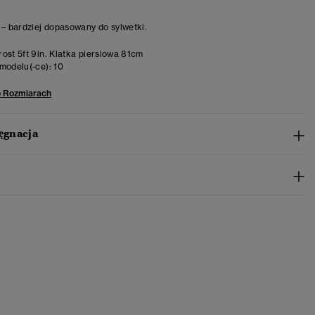
 – bardziej dopasowany do sylwetki.
ost 5ft 9in. Klatka piersiowa 81cm
modelu(-ce):
10
o Rozmiarach
lęgnacja