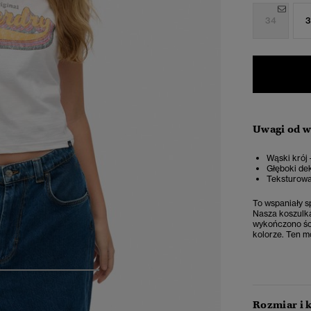
34
3
Uwagi od 
Wąski krój 
Głęboki de
Teksturowa
To wspaniały s
Nasza koszulk
wykończono ści
kolorze. Ten mo
4
5
6
7
Rozmiar i 