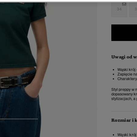
34
3
Uwagi od 
Wąski krój 
Zapięcie na
Charaktery
Styl preppy w 
dopasowany kró
stylizacjach, 
Rozmiar i 
4
5
6
Wąski krój