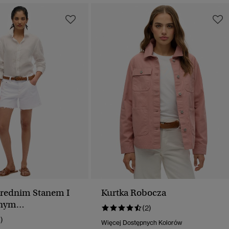
Średnim Stanem I
Kurtka Robocza
onym
(2)
niem
1)
Więcej Dostępnych Kolorów