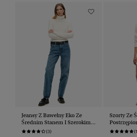
Jeansy Z Bawełny Eko Ze
Szorty Ze 
Średnim Stanem I Szerokimi
Postrzępi
Nogawkami
Wykończe
(3)
(