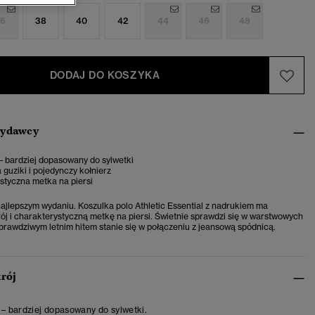
6
38
40
42
44
46
48
DODAJ DO KOSZYKA
wydawcy
– bardziej dopasowany do sylwetki
 guziki i pojedynczy kołnierz
styczna metka na piersi
najlepszym wydaniu. Koszulka polo Athletic Essential z nadrukiem ma
j i charakterystyczną metkę na piersi. Świetnie sprawdzi się w warstwowych
a prawdziwym letnim hitem stanie się w połączeniu z jeansową spódnicą.
krój
 – bardziej dopasowany do sylwetki.