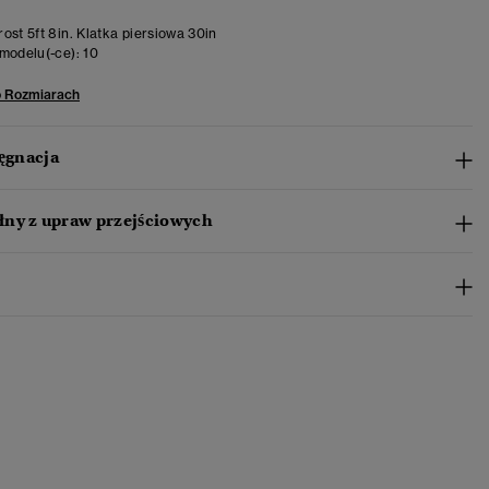
ost 5ft 8in. Klatka piersiowa 30in
modelu(-ce):
10
o Rozmiarach
lęgnacja
ny z upraw przejściowych