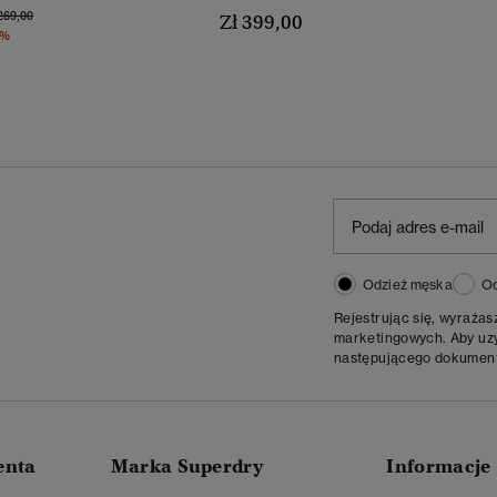
na Obniżona Od
Do
269,00
Zł 399,00
0%
Odzież męska
Od
Rejestrując się, wyraża
marketingowych. Aby uzys
następującego dokumen
enta
Marka Superdry
Informacje