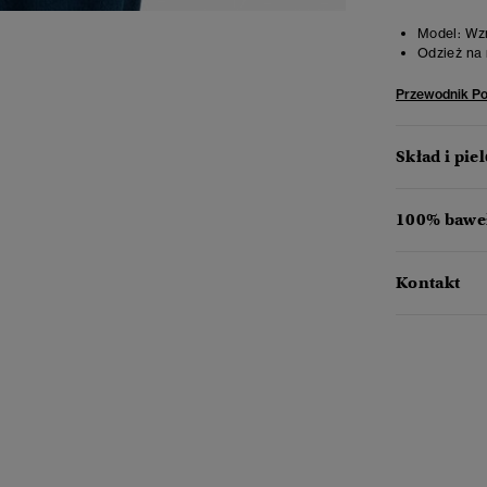
Model:
Wzr
Odzież na 
Przewodnik P
Skład i pie
100% baweł
Kontakt