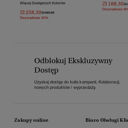
Zł 188,30
Więcej Dostępnych Kolorów
Ce
Zł 
Oszczędzasz 3
Zł 258,30
Cena Obniżona Od
Do
Zł 369,00
Oszczędzasz 30%
Odblokuj Ekskluzywny
Dostęp
Uzyskaj dostęp do kulis kampanii, Kolaboracji,
nowych produktów i wyprzedaży.
Zakupy online
Biuro Obsługi Kli