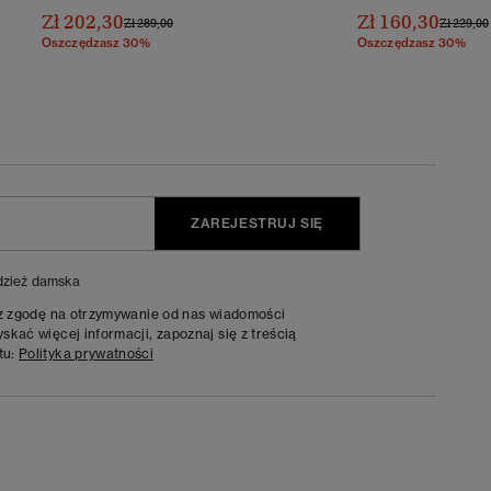
Zł 202,30
Zł 160,30
Cena Obniżona Od
Do
Cena Ob
Zł 289,00
Zł 229,00
Oszczędzasz 30%
Oszczędzasz 30%
ZAREJESTRUJ SIĘ
zież damska
sz zgodę na otrzymywanie od nas wiadomości
kać więcej informacji, zapoznaj się z treścią
tu:
Polityka prywatności