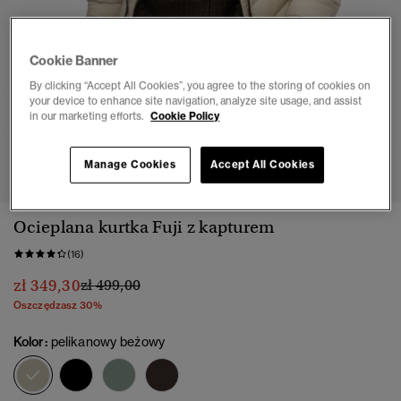
Cookie Banner
By clicking “Accept All Cookies”, you agree to the storing of cookies on
your device to enhance site navigation, analyze site usage, and assist
in our marketing efforts.
Cookie Policy
1
2
3
4
5
Manage Cookies
Accept All Cookies
Ocieplana kurtka Fuji z kapturem
(16)
Cena obniżona od
do
zł 349,30
zł 499,00
Oszczędzasz 30%
Kolor:
pelikanowy beżowy
wybrano