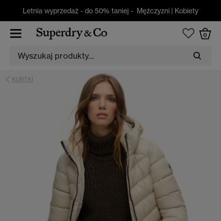
Letnia wyprzedaż - do 50% taniej -
Mężczyzni
|
Kobiety
0
KURTKI