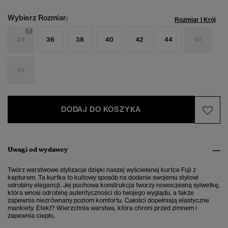
Wybierz Rozmiar:
Rozmiar I Krój
34
36
38
40
42
44
46
48
DODAJ DO KOSZYKA
Uwagi od wydawcy
Twórz warstwowe stylizacje dzięki naszej wyściełanej kurtce Fuji z
kapturem. Ta kurtka to kultowy sposób na dodanie swojemu stylowi
odrobiny elegancji. Jej puchowa konstrukcja tworzy nowoczesną sylwetkę,
która wnosi odrobinę autentyczności do twojego wyglądu, a także
zapewnia niezrównany poziom komfortu. Całości dopełniają elastyczne
mankiety. Efekt? Wierzchnia warstwa, która chroni przed zimnem i
zapewnia ciepło.