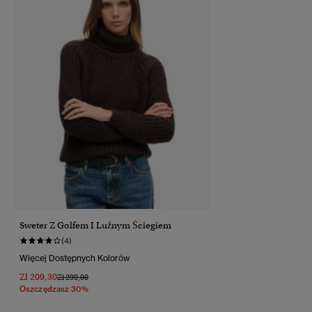
Sweter Z Golfem I Luźnym Ściegiem
(4)
Więcej Dostępnych Kolorów
Zł 209,30
Cena Obniżona Od
Do
Zł 299,00
Oszczędzasz 30%