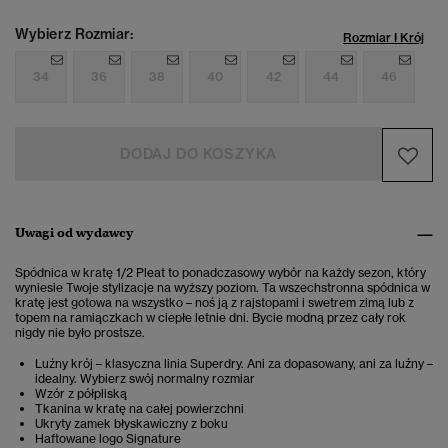
Wybierz Rozmiar:
Rozmiar I Krój
34
36
38
40
42
44
46
DODAJ DO KOSZYKA
Uwagi od wydawcy
Spódnica w kratę 1/2 Pleat to ponadczasowy wybór na każdy sezon, który
wyniesie Twoje stylizacje na wyższy poziom. Ta wszechstronna spódnica w
kratę jest gotowa na wszystko – noś ją z rajstopami i swetrem zimą lub z
topem na ramiączkach w ciepłe letnie dni. Bycie modną przez cały rok
nigdy nie było prostsze.
Luźny krój – klasyczna linia Superdry. Ani za dopasowany, ani za luźny –
idealny. Wybierz swój normalny rozmiar
Wzór z półpliską
Tkanina w kratę na całej powierzchni
Ukryty zamek błyskawiczny z boku
Haftowane logo Signature