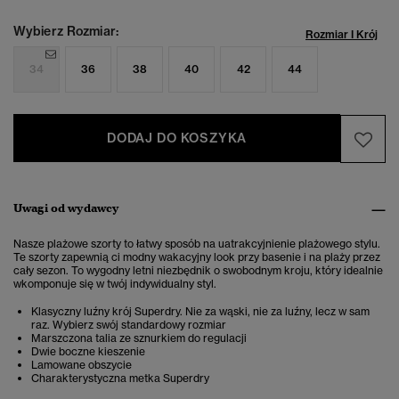
Wybierz Rozmiar:
Rozmiar I Krój
34
36
38
40
42
44
DODAJ DO KOSZYKA
Uwagi od wydawcy
Nasze plażowe szorty to łatwy sposób na uatrakcyjnienie plażowego stylu.
Te szorty zapewnią ci modny wakacyjny look przy basenie i na plaży przez
cały sezon. To wygodny letni niezbędnik o swobodnym kroju, który idealnie
wkomponuje się w twój indywidualny styl.
Klasyczny luźny krój Superdry. Nie za wąski, nie za luźny, lecz w sam
raz. Wybierz swój standardowy rozmiar
Marszczona talia ze sznurkiem do regulacji
Dwie boczne kieszenie
Lamowane obszycie
Charakterystyczna metka Superdry