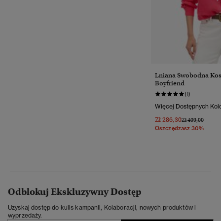
Lniana Swobodna Kos
Boyfriend
(1)
Więcej Dostępnych Kol
Zł 286,30
Cena Obniżona
Do
Zł 409,00
Oszczędzasz 30%
Odblokuj Ekskluzywny Dostęp
Uzyskaj dostęp do kulis kampanii, Kolaboracji, nowych produktów i
wyprzedaży.