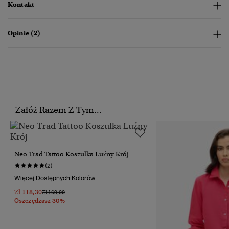
Kontakt
Opinie (2)
Załóż Razem Z Tym...
Neo Trad Tattoo Koszulka Luźny Krój
(2)
Więcej Dostępnych Kolorów
Zł 118,30
Cena Obniżona Od
Do
Zł 169,00
Oszczędzasz 30%