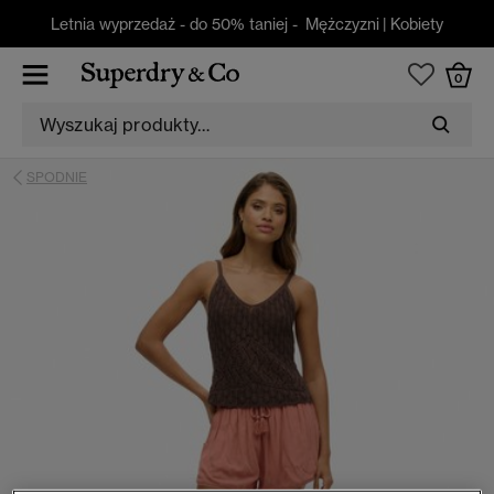
Letnia wyprzedaż - do 50% taniej -
Mężczyzni
|
Kobiety
0
SPODNIE