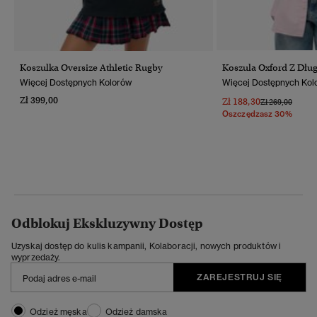
Koszulka Oversize Athletic Rugby
Koszula Oxford Z Dł
Więcej Dostępnych Kolorów
Więcej Dostępnych Kol
Zł 399,00
Zł 188,30
Cena Obniżona
Do
Zł 269,00
Oszczędzasz 30%
Odblokuj Ekskluzywny Dostęp
Uzyskaj dostęp do kulis kampanii, Kolaboracji, nowych produktów i
wyprzedaży.
ZAREJESTRUJ SIĘ
Odzież męska
Odzież damska