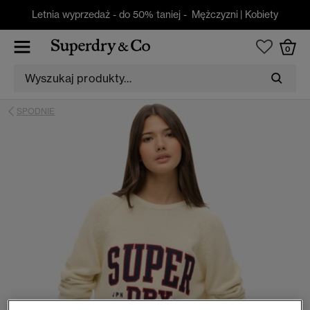
Letnia wyprzedaż - do 50% taniej -
Mężczyzni
|
Kobiety
0
SPODNIE