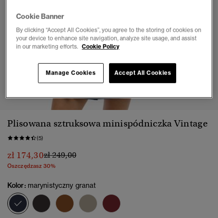
Cookie Banner
By clicking “Accept All Cookies”, you agree to the storing of cookies on
your device to enhance site navigation, analyze site usage, and assist
in our marketing efforts.
Cookie Policy
Manage Cookies
Accept All Cookies
1
2
3
Plisowana sztruksowa minispódniczka Vintage
(5)
Cena obniżona od
do
zł 174,30
zł 249,00
Oszczędzasz 30%
Kolor:
marynistyczny granat
wybrano