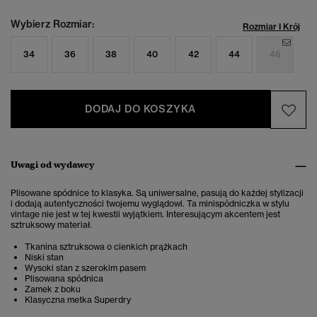
Wybierz Rozmiar:
Rozmiar I Krój
34
36
38
40
42
44
46
DODAJ DO KOSZYKA
Uwagi od wydawcy
Plisowane spódnice to klasyka. Są uniwersalne, pasują do każdej stylizacji
i dodają autentyczności twojemu wyglądowi. Ta minispódniczka w stylu
vintage nie jest w tej kwestii wyjątkiem. Interesującym akcentem jest
sztruksowy materiał.
Tkanina sztruksowa o cienkich prążkach
Niski stan
Wysoki stan z szerokim pasem
Plisowana spódnica
Zamek z boku
Klasyczna metka Superdry