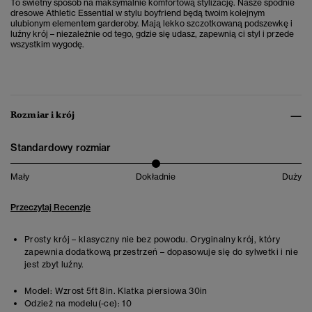
To świetny sposób na maksymalnie komfortową stylizację. Nasze spodnie
dresowe Athletic Essential w stylu boyfriend będą twoim kolejnym
ulubionym elementem garderoby. Mają lekko szczotkowaną podszewkę i
luźny krój – niezależnie od tego, gdzie się udasz, zapewnią ci styl i przede
wszystkim wygodę.
Rozmiar i krój
Standardowy rozmiar
Mały
Dokładnie
Duży
Przeczytaj Recenzje
Prosty krój – klasyczny nie bez powodu. Oryginalny krój, który
zapewnia dodatkową przestrzeń – dopasowuje się do sylwetki i nie
jest zbyt luźny.
Model:
Wzrost 5ft 8in. Klatka piersiowa 30in
Odzież na modelu(-ce):
10