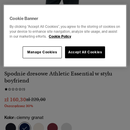
Cookie Banner
By clicking “Accept All Cookies”, you agree to the storing of cookies on
your device to enhance site navigation, analyze site usage, and assist
in our marketing efforts.
Cookie Policy
1
2
3
4
5
6
7
Manage Cookies
Accept All Cookies
Spodnie dresowe Athletic Essential w stylu
boyfriend
(1)
Cena obniżona od
do
zł 160,30
zł 229,00
Oszczędzasz 30%
Kolor:
ciemny granat
wybrano