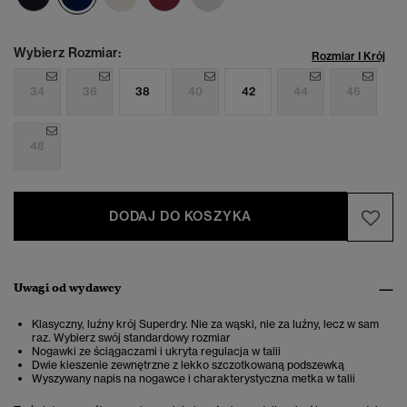
Wybierz Rozmiar:
Rozmiar I Krój
34
36
38
40
42
44
46
48
DODAJ DO KOSZYKA
Uwagi od wydawcy
Klasyczny, luźny krój Superdry. Nie za wąski, nie za luźny, lecz w sam
raz. Wybierz swój standardowy rozmiar
Nogawki ze ściągaczami i ukryta regulacja w talii
Dwie kieszenie zewnętrzne z lekko szczotkowaną podszewką
Wyszywany napis na nogawce i charakterystyczna metka w talii