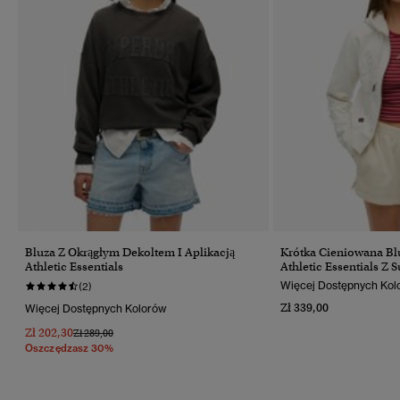
Bluza Z Okrągłym Dekoltem I Aplikacją
Krótka Cieniowana Bl
Athletic Essentials
Athletic Essentials Z
Więcej Dostępnych Kol
(2)
Zł 339,00
Więcej Dostępnych Kolorów
Zł 202,30
Cena Obniżona Od
Do
Zł 289,00
Oszczędzasz 30%