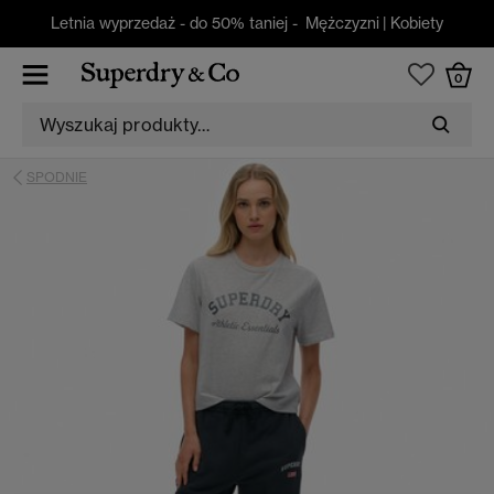
Letnia wyprzedaż - do 50% taniej -
Mężczyzni
|
Kobiety
0
SPODNIE