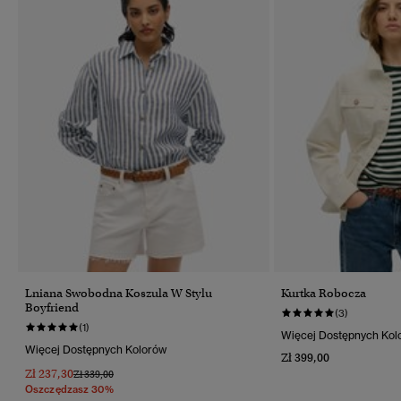
Lniana Swobodna Koszula W Stylu
Kurtka Robocza
Boyfriend
(3)
(1)
Więcej Dostępnych Kol
Więcej Dostępnych Kolorów
Zł 399,00
Zł 237,30
Cena Obniżona Od
Do
Zł 339,00
Oszczędzasz 30%