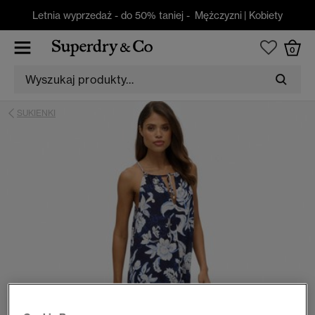
Letnia wyprzedaż - do 50% taniej -
Mężczyzni
|
Kobiety
0
SUKIENKI