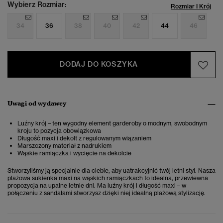
Wybierz Rozmiar:
Rozmiar I Krój
34
36
38
40
42
44
46
DODAJ DO KOSZYKA
Uwagi od wydawcy
Luźny krój – ten wygodny element garderoby o modnym, swobodnym
kroju to pozycja obowiązkowa
Długość maxi i dekolt z regulowanym wiązaniem
Marszczony materiał z nadrukiem
Wąskie ramiączka i wycięcie na dekolcie
Stworzyliśmy ją specjalnie dla ciebie, aby uatrakcyjnić twój letni styl. Nasza
plażowa sukienka maxi na wąskich ramiączkach to idealna, przewiewna
propozycja na upalne letnie dni. Ma luźny krój i długość maxi – w
połączeniu z sandałami stworzysz dzięki niej idealną plażową stylizację.