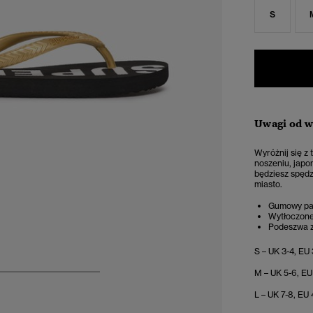
S
Uwagi od 
Wyróżnij się z
noszeniu, japo
będziesz spędz
miasto.
Gumowy pa
Wytłoczone
Podeszwa z
S – UK 3-4, EU
M – UK 5-6, EU
4
5
6
7
L – UK 7-8, EU 