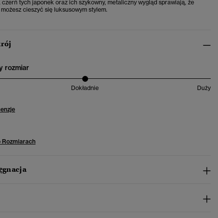
zerń tych japonek oraz ich szykowny, metaliczny wygląd sprawiają, że
 możesz cieszyć się luksusowym stylem.
krój
 rozmiar
Dokładnie
Duży
cenzje
o Rozmiarach
lęgnacja