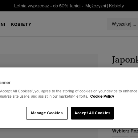
Letnia wyprzedaż - do 50% taniej -
Mężczyzni
|
Kobiety
NI
KOBIETY
Japonk
zł 90,30
anner
Oszczędzasz 
“Accept All Cookies”, you agree to the storing of cookies on your device to enhance 
analyze site usage, and assist in our marketing efforts.
Cookie Policy
Kolor:
czarny
Manage Cookies
Accept All Cookies
Wybierz Roz