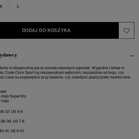
M
L
DODAJ DO KOSZYKA
wydawcy
 tłumu w eleganckiej parze ponadczasowych japonek. Wygodne i łatwe w
nki Code Core Sport są niezawodnym wyborem, niezależnie od tego, czy
ać czas na pogawędce przy basenie, czy zwiedzać piaszczyste nadmorskie
sek
 logo Superdry
 logo
 36-37, US 5-6
 38-39, US 7-8
40-41, US 9-10