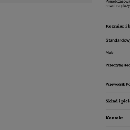
Ponadczasowa c
nawet na plaży
Rozmiar i 
Standardowy
Mały
Przeczytaj Re
Przewodnik P
Skład i pie
Kontakt