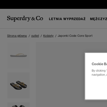
LETNIA WYPRZEDAŻ
MĘŻCZYZ
Strona główna
outlet
Kobiety
Japonki Code Core Sport
Cookie B
By clicking 
navigation, 