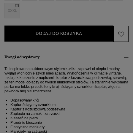
XXXL
DODAJ DO KOSZYKA
Uwagi od wydawcy
Ta inspirowana outdoorowym stylem kurtka zapewni ci ciepło i modny
wygląd w chłodniejszych miesiącach. Wykończenia w klimacie vintage,
takie jak kieszenie z napisami i kaptur z kożuszkową podszewką, sprawią,
że ten model dołączy do twoich ulubionych strojów. Ta starannie wykonana
parka ma lekko przedłużony krój i ściągany sznurkiem kaptur, więc na
pewno w niej nie zmarzniesz.
Dopasowany krój
Kaptur ściągany sznurkiem
Kaptur z kożuszkową podszewką
Zapięcie na zamek i zatrzaski
Kieszeń na piersi
Przednie kieszenie
Elastyczne mankiety
Mankiety na zatrzaski