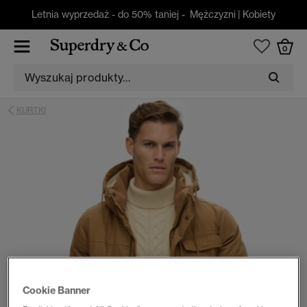
Letnia wyprzedaż - do 50% taniej -
Mężczyzni
|
Kobiety
0
KURTKI
Cookie Banner