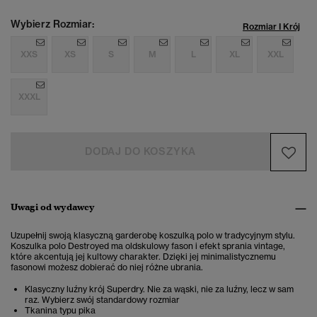
Wybierz Rozmiar:
Rozmiar I Krój
XXS
XS
S
M
L
XL
XXL
XXXL
DODAJ DO KOSZYKA
Uwagi od wydawcy
Uzupełnij swoją klasyczną garderobę koszulką polo w tradycyjnym stylu.
Koszulka polo Destroyed ma oldskulowy fason i efekt sprania vintage,
które akcentują jej kultowy charakter.
Dzięki jej minimalistycznemu
fasonowi możesz dobierać do niej różne ubrania.
Klasyczny luźny krój Superdry. Nie za wąski, nie za luźny, lecz w sam
raz. Wybierz swój standardowy rozmiar
Tkanina typu pika