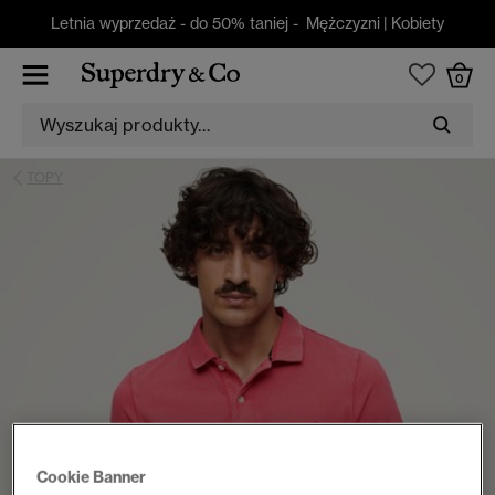
Letnia wyprzedaż - do 50% taniej -
Mężczyzni
|
Kobiety
0
TOPY
Cookie Banner