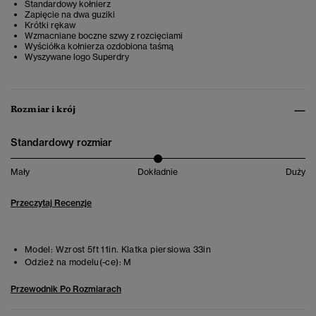
Standardowy kołnierz
Zapięcie na dwa guziki
Krótki rękaw
Wzmacniane boczne szwy z rozcięciami
Wyściółka kołnierza ozdobiona taśmą
Wyszywane logo Superdry
Rozmiar i krój
Standardowy rozmiar
Mały
Dokładnie
Duży
Przeczytaj Recenzje
Model:
Wzrost 5ft 11in. Klatka piersiowa 33in
Odzież na modelu(-ce):
M
Przewodnik Po Rozmiarach