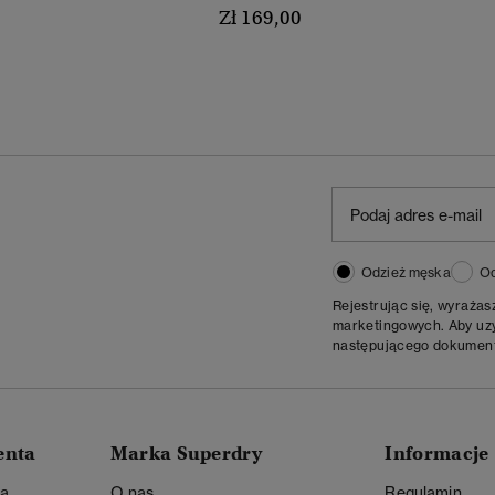
Zł 169,00
Odzież męska
Od
Rejestrując się, wyraża
marketingowych. Aby uzys
następującego dokumen
enta
Marka Superdry
Informacje
ta
O nas
Regulamin