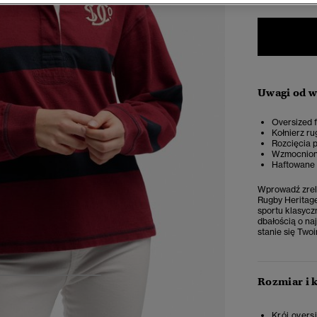
Uwagi od 
Oversized f
Kołnierz ru
Rozcięcia 
Wzmocnione
Haftowane 
Wprowadź zrela
Rugby Heritage
sportu klasycz
dbałością o na
stanie się Two
Rozmiar i 
4
5
6
7
Krój overs