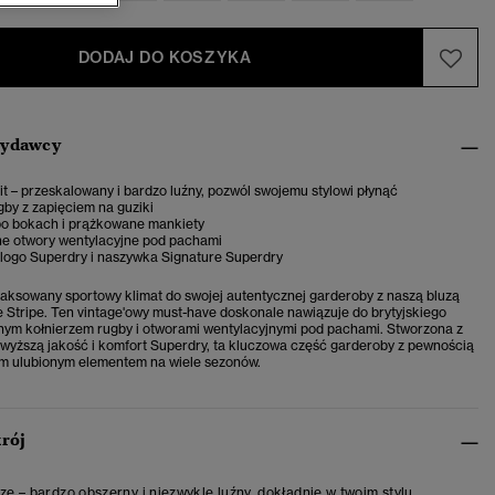
DODAJ DO KOSZYKA
wydawcy
it – przeskalowany i bardzo luźny, pozwól swojemu stylowi płynąć
gby z zapięciem na guziki
po bokach i prążkowane mankiety
 otwory wentylacyjne pod pachami
logo Superdry i naszywka Signature Superdry
ksowany sportowy klimat do swojej autentycznej garderoby z naszą bluzą
 Stripe. Ten vintage'owy must-have doskonale nawiązuje do brytyjskiego
nym kołnierzem rugby i otworami wentylacyjnymi pod pachami. Stworzona z
jwyższą jakość i komfort Superdry, ta kluczowa część garderoby z pewnością
im ulubionym elementem na wiele sezonów.
krój
ize – bardzo obszerny i niezwykle luźny, dokładnie w twoim stylu.