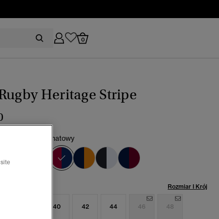
0
Rugby Heritage Stripe
0
wy czerwony/granatowy
wybrano
site
miar:
Rozmiar I Krój
6
38
40
42
44
46
48