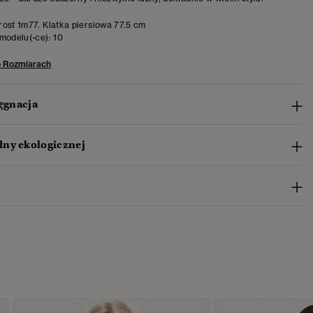
ost 1m77. Klatka piersiowa 77.5 cm
modelu(-ce):
10
o Rozmiarach
lęgnacja
ny ekologicznej