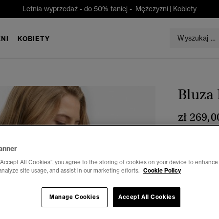
Letnia wyprzedaż - do 50% taniej -
Mężczyzni
|
Kobiety
NI
KOBIETY
Bluza 
zł 269,0
Kolor:
porto
anner
“Accept All Cookies”, you agree to the storing of cookies on your device to enhance 
analyze site usage, and assist in our marketing efforts.
Cookie Policy
Wybierz Roz
Manage Cookies
Accept All Cookies
34
3