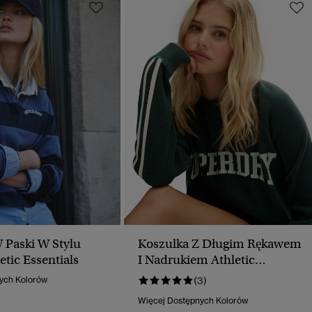
 Paski W Stylu
Koszulka Z Długim Rękawem
tic Essentials
I Nadrukiem Athletic
Essentials
ych Kolorów
(3)
Więcej Dostępnych Kolorów