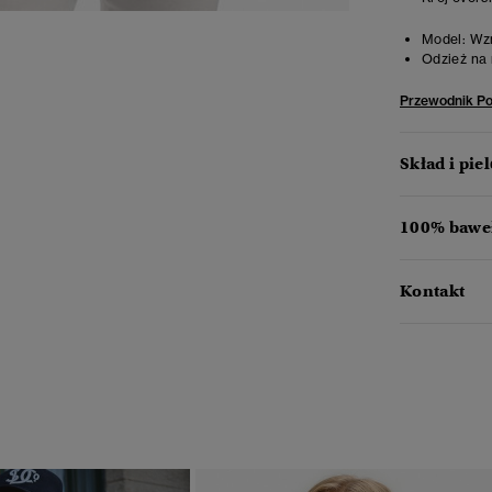
Model:
Wzr
Odzież na 
Przewodnik P
Skład i pie
100% baweł
Kontakt