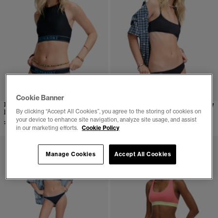
NOWOŚC
Cookie Banner
Klasyczne majtki bikini z
Majtki bikini SD&Co Classic
By clicking “Accept All Cookies”, you agree to the storing of cookies on
logo
zł 109,00
your device to enhance site navigation, analyze site usage, and assist
zł 129,00
in our marketing efforts.
Cookie Policy
Manage Cookies
Accept All Cookies