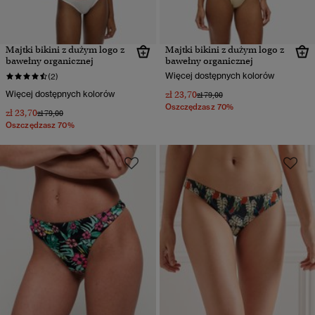
Majtki bikini z dużym logo z
Majtki bikini z dużym logo z
bawełny organicznej
bawełny organicznej
Więcej dostępnych kolorów
(2)
Więcej dostępnych kolorów
zł 23,70
Cena obniżona od
do
zł 79,00
Oszczędzasz 70%
zł 23,70
Cena obniżona od
do
zł 79,00
Oszczędzasz 70%