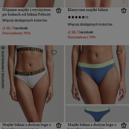
Wiązane majtki z wycięciem
Klasyczne majtki bikini
po bokach od bikini Felicity
(1)
Więcej dostępnych kolorów
Więcej dostępnych kolorów
zł 38,70
Cena obniżona od
do
zł 129,00
zł 38,70
Cena obniżona od
do
zł 129,00
Oszczędzasz 70%
Oszczędzasz 70%
Majtki bikini z dużym logo z
Majtki bikini z dużym logo z