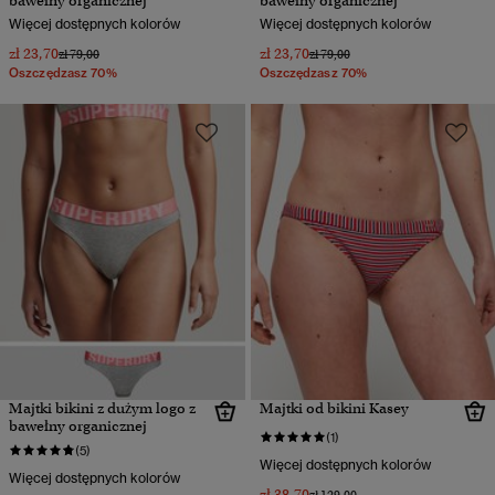
bawełny organicznej
bawełny organicznej
Więcej dostępnych kolorów
Więcej dostępnych kolorów
zł 23,70
zł 23,70
Cena obniżona od
do
Cena obniżona od
do
zł 79,00
zł 79,00
Oszczędzasz 70%
Oszczędzasz 70%
Majtki bikini z dużym logo z
Majtki od bikini Kasey
bawełny organicznej
(1)
(5)
Więcej dostępnych kolorów
Więcej dostępnych kolorów
zł 38,70
Cena obniżona od
do