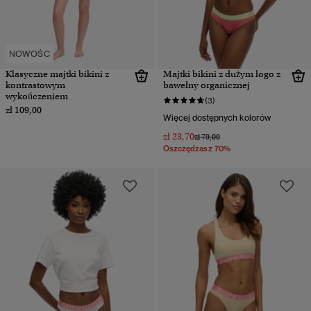
NOWOŚC
Klasyczne majtki bikini z
Majtki bikini z dużym logo z
kontrastowym
bawełny organicznej
wykończeniem
(3)
zł 109,00
Więcej dostępnych kolorów
zł 23,70
Cena obniżona od
do
zł 79,00
Oszczędzasz 70%