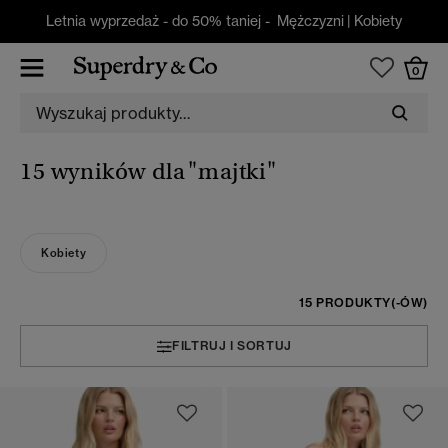
Letnia wyprzedaż - do 50% taniej -
Mężczyzni
|
Kobiety
0
15 wyników dla
"majtki"
Kobiety
15 PRODUKTY(-ÓW)
FILTRUJ I SORTUJ