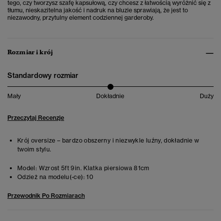
tego, czy tworzysz szafę kapsułową, czy chcesz z łatwością wyróżnić się z
tłumu, nieskazitelna jakość i nadruk na bluzie sprawiają, że jest to
niezawodny, przytulny element codziennej garderoby.
Rozmiar i krój
Standardowy rozmiar
Mały
Dokładnie
Duży
Przeczytaj Recenzje
Krój oversize – bardzo obszerny i niezwykle luźny, dokładnie w
twoim stylu.
Model:
Wzrost 5ft 9in. Klatka piersiowa 81cm
Odzież na modelu(-ce):
10
Przewodnik Po Rozmiarach