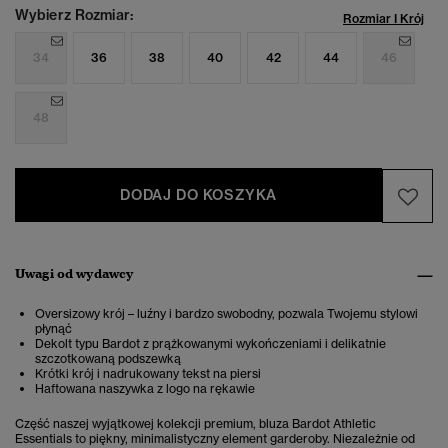
Wybierz Rozmiar:
Rozmiar I Krój
34
36
38
40
42
44
46
48
DODAJ DO KOSZYKA
Uwagi od wydawcy
Oversizowy krój – luźny i bardzo swobodny, pozwala Twojemu stylowi
płynąć
Dekolt typu Bardot z prążkowanymi wykończeniami i delikatnie
szczotkowaną podszewką
Krótki krój i nadrukowany tekst na piersi
Haftowana naszywka z logo na rękawie
Część naszej wyjątkowej kolekcji premium, bluza Bardot Athletic
Essentials to piękny, minimalistyczny element garderoby. Niezależnie od