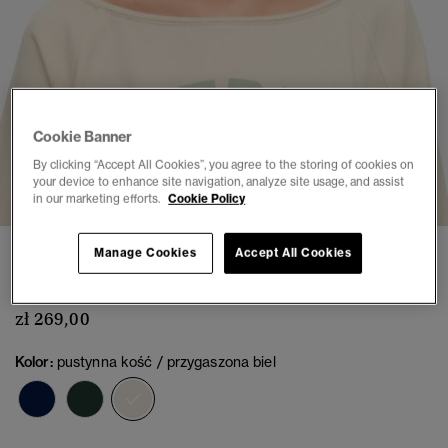
Cookie Banner
By clicking “Accept All Cookies”, you agree to the storing of cookies on
1
2
3
4
5
your device to enhance site navigation, analyze site usage, and assist
in our marketing efforts.
Cookie Policy
Bluza Bardot Athletic Essentials
Manage Cookies
Accept All Cookies
(6)
zł 269,00
Kolor:
pustynna kość / przygaszona biel
wybrano