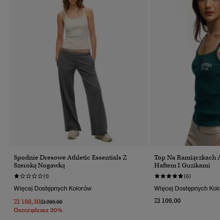
Spodnie Dresowe Athletic Essentials Z
Top Na Ramiączkach At
Szeroką Nogawką
Haftem I Guzikami
(1)
(6)
Więcej Dostępnych Kolorów
Więcej Dostępnych Kol
Zł 109,00
Zł 188,30
Cena Obniżona Od
Do
Zł 269,00
Oszczędzasz 30%