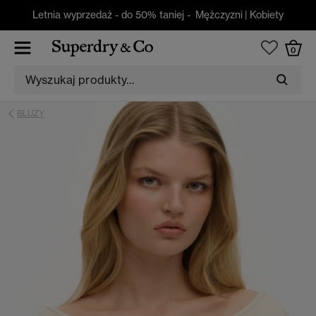
Letnia wyprzedaż - do 50% taniej -
Mężczyzni
|
Kobiety
0
BLUZY