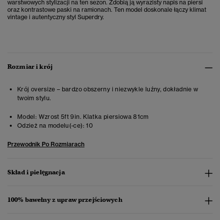
warstwowych stylizacji na ten sezon. Zdobią ją wyrazisty napis na piersi
oraz kontrastowe paski na ramionach. Ten model doskonale łączy klimat
vintage i autentyczny styl Superdry.
Rozmiar i krój
Krój oversize – bardzo obszerny i niezwykle luźny, dokładnie w
twoim stylu.
Model:
Wzrost 5ft 9in. Klatka piersiowa 81cm
Odzież na modelu(-ce):
10
Przewodnik Po Rozmiarach
Skład i pielęgnacja
100% bawełny z upraw przejściowych