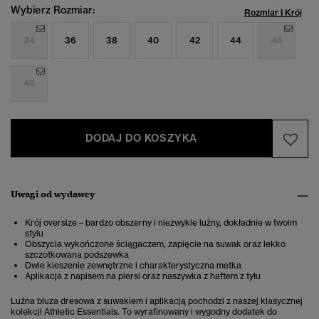
Wybierz Rozmiar:
Rozmiar I Krój
34
36
38
40
42
44
46
48
DODAJ DO KOSZYKA
Uwagi od wydawcy
Krój oversize – bardzo obszerny i niezwykle luźny, dokładnie w twoim
stylu
Obszycia wykończone ściągaczem, zapięcie na suwak oraz lekko
szczotkowana podszewka
Dwie kieszenie zewnętrzne i charakterystyczna metka
Aplikacja z napisem na piersi oraz naszywka z haftem z tyłu
Luźna bluza dresowa z suwakiem i aplikacją pochodzi z naszej klasycznej
kolekcji Athletic Essentials. To wyrafinowany i wygodny dodatek do