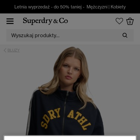
Letnia wyprzedaż - do 50% taniej -
Mężczyzni
|
Kobiety
0
BLUZY