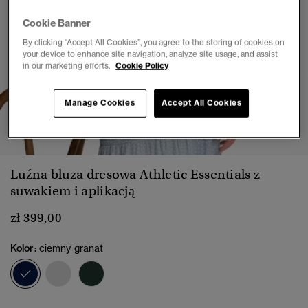
Cookie Banner
By clicking “Accept All Cookies”, you agree to the storing of cookies on
your device to enhance site navigation, analyze site usage, and assist
in our marketing efforts.
Cookie Policy
Manage Cookies
Accept All Cookies
1
2
3
4
5
6
7
Luźna bluza dresowa Athletic Essentials z
suwakiem i aplikacją
zł 399,00
Kolor:
ciemny granat
wybrano