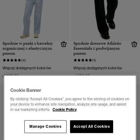
Spodnie w paski z bawełny
Spodnie dresowe Athletic
organicznej z elastycznym
Essentials z podwijanym
pasem
pasem
(4)
(1)
Więcej dostępnych kolorów
Więcej dostępnych kolorów
zł 209,00
zł 229,00
Cookie Banner
By clicking “Accept All Cookies”, you agree to the storing of cookies on
your device to enhance site navigation, analyze site usage, and assist
in our marketing efforts.
Cookie Policy
Manage Cookies
Accept All Cookies