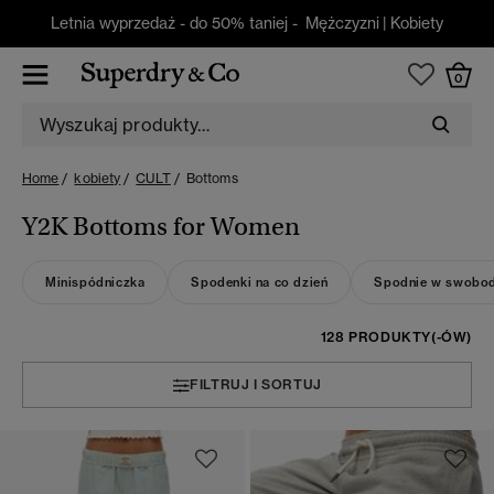
Letnia wyprzedaż - do 50% taniej -
Mężczyzni
|
Kobiety
0
Home
kobiety
CULT
Bottoms
Y2K Bottoms for Women
Minispódniczka
Spodenki na co dzień
Spodnie w swobod
128 PRODUKTY(-ÓW)
FILTRUJ I SORTUJ