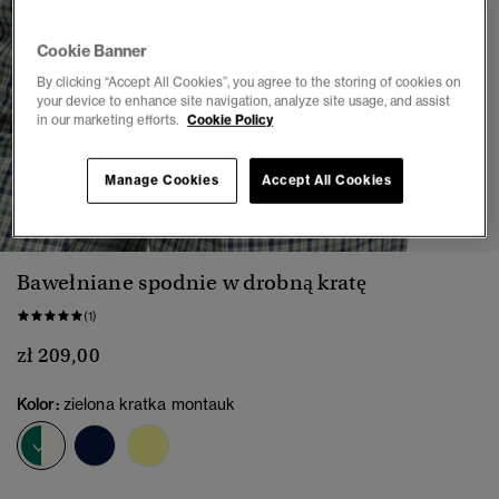
Cookie Banner
By clicking “Accept All Cookies”, you agree to the storing of cookies on
your device to enhance site navigation, analyze site usage, and assist
in our marketing efforts.
Cookie Policy
Manage Cookies
Accept All Cookies
1
2
3
4
5
6
7
Bawełniane spodnie w drobną kratę
(1)
zł 209,00
Kolor:
zielona kratka montauk
wybrano