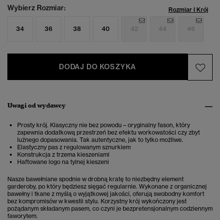
Wybierz Rozmiar:
Rozmiar I Krój
34
36
38
40
42
44
46
DODAJ DO KOSZYKA
Uwagi od wydawcy
Prosty krój. Klasyczny nie bez powodu – oryginalny fason, który
zapewnia dodatkową przestrzeń bez efektu workowatości czy zbyt
luźnego dopasowania. Tak autentyczne, jak to tylko możliwe.
Elastyczny pas z regulowanym sznurkiem
Konstrukcja z trzema kieszeniami
Haftowane logo na tylnej kieszeni
Nasze bawełniane spodnie w drobną kratę to niezbędny element
garderoby, po który będziesz sięgać regularnie. Wykonane z organicznej
bawełny i tkane z myślą o wyjątkowej jakości, oferują swobodny komfort
bez kompromisów w kwestii stylu. Korzystny krój wykończony jest
pożądanym składanym pasem, co czyni je bezpretensjonalnym codziennym
faworytem.