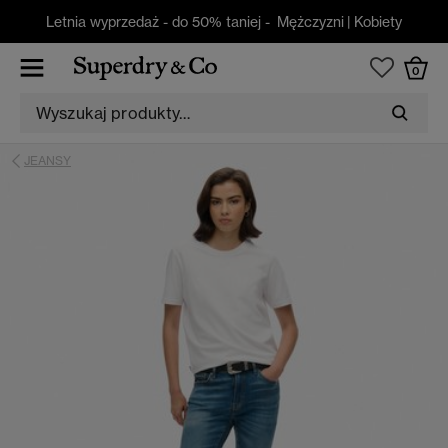
Letnia wyprzedaż - do 50% taniej -
Mężczyzni
|
Kobiety
0
JEANSY