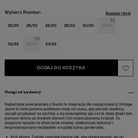
Wybierz Rozmiar:
Rozmiar I Krój
26/30
26/32
28/30
28/32
30/30
30/32
32/30
32/32
34/32
DODAJ DO KOSZYKA
Uwagi od wydawcy
Najbardziej amerykańska z tkanin to inspiracja dla naszej kolekcji Vintage.
Jeans to funkcjonalna podstawa mody od czasu, gdy pierwsi osadnicy
zaczęli przybywać na zachód, a my posunęliśmy się o krok dalej dzięki tym
jeansom skinny ze średnim stanem i ich nowoczesnemu krojowi. To
elegancki sposób na stworzenie modnej, oldskulowej stylizacji i
bezpretensjonalny niezbędnik w każdej luźnej garderobie.
Krój skinny. Zostały zaprojektowane tak, aby dopasowywać się do