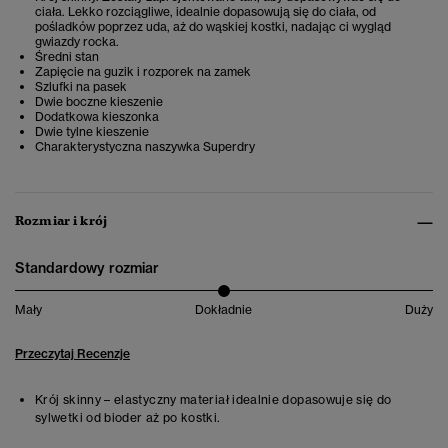
ciała. Lekko rozciągliwe, idealnie dopasowują się do ciała, od
pośladków poprzez uda, aż do wąskiej kostki, nadając ci wygląd
gwiazdy rocka.
Średni stan
Zapięcie na guzik i rozporek na zamek
Szlufki na pasek
Dwie boczne kieszenie
Dodatkowa kieszonka
Dwie tylne kieszenie
Charakterystyczna naszywka Superdry
Rozmiar i krój
Standardowy rozmiar
Mały
Dokładnie
Duży
Przeczytaj Recenzje
Krój skinny – elastyczny materiał idealnie dopasowuje się do
sylwetki od bioder aż po kostki.