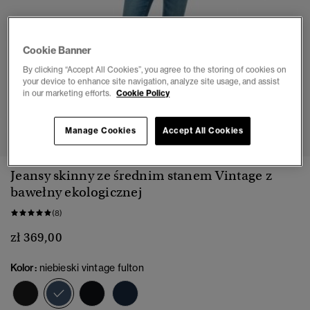
Cookie Banner
By clicking “Accept All Cookies”, you agree to the storing of cookies on
your device to enhance site navigation, analyze site usage, and assist
in our marketing efforts.
Cookie Policy
1
2
3
4
5
Manage Cookies
Accept All Cookies
Jeansy skinny ze średnim stanem Vintage z
bawełny ekologicznej
(8)
zł 369,00
Kolor:
niebieski vintage fulton
wybrano