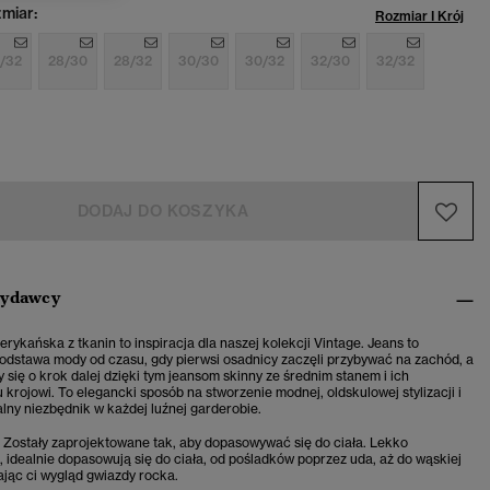
miar:
Rozmiar I Krój
/32
28/30
28/32
30/30
30/32
32/30
32/32
DODAJ DO KOSZYKA
wydawcy
rykańska z tkanin to inspiracja dla naszej kolekcji Vintage. Jeans to
odstawa mody od czasu, gdy pierwsi osadnicy zaczęli przybywać na zachód, a
 się o krok dalej dzięki tym jeansom skinny ze średnim stanem i ich
rojowi. To elegancki sposób na stworzenie modnej, oldskulowej stylizacji i
lny niezbędnik w każdej luźnej garderobie.
. Zostały zaprojektowane tak, aby dopasowywać się do ciała. Lekko
, idealnie dopasowują się do ciała, od pośladków poprzez uda, aż do wąskiej
ając ci wygląd gwiazdy rocka.