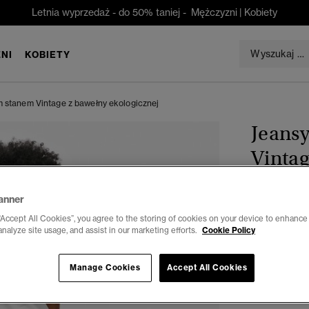
Letnia wyprzedaż - do 50% taniej -
Mężczyzni
|
Kobiety
NI
KOBIETY
m stanem Vintage z bawełny ekologicznej
Jeansy
Vintag
anner
zł 184,5
“Accept All Cookies”, you agree to the storing of cookies on your device to enhance 
Oszczędzasz 
analyze site usage, and assist in our marketing efforts.
Cookie Policy
Kolor:
czarny
Manage Cookies
Accept All Cookies