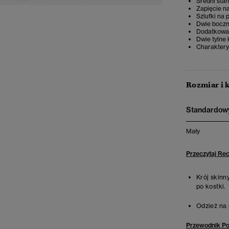
Średni stan
Zapięcie n
Szlufki na 
Dwie boczn
Dodatkowa
Dwie tylne 
Charaktery
Rozmiar i 
Standardowy
Mały
Przeczytaj Re
Krój skinn
po kostki.
Odzież na 
Przewodnik P