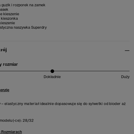
a guzik i rozporek na zamek
pasek
e kieszenie
 kieszonka
kieszenie
styczna naszywka Superdry
krój
 rozmiar
Dokładnie
Duży
cenzje
y – elastyczny materiał idealnie dopasowuje się do sylwetki od bioder aż
modelu(-ce):
28/32
o Rozmiarach