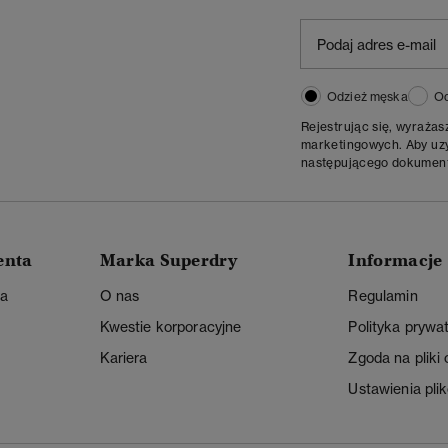
Odzież męska
Od
Rejestrując się, wyraża
marketingowych. Aby uzys
następującego dokumen
enta
Marka Superdry
Informacje
ta
O nas
Regulamin
Kwestie korporacyjne
Polityka prywa
Kariera
Zgoda na pliki
Ustawienia pli