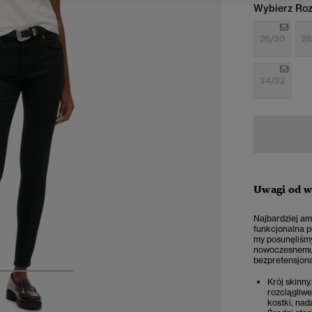
Wybierz Roz
26/30
26
34/32
Uwagi od 
Najbardziej ame
funkcjonalna p
my posunęliśmy
nowoczesnemu k
bezpretensjona
3
4
5
Krój skinny
rozciągliwe
kostki, nad