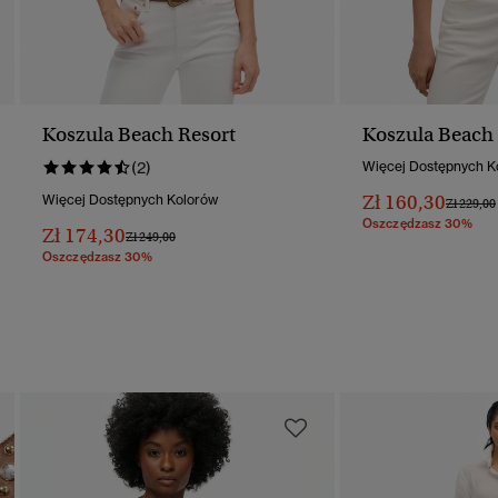
Koszula Beach Resort
Koszula Beach 
(2)
Więcej Dostępnych K
Zł 160,30
Więcej Dostępnych Kolorów
Cena Ob
Zł 229,00
Oszczędzasz 30%
Zł 174,30
Cena Obniżona Od
Do
Zł 249,00
Oszczędzasz 30%