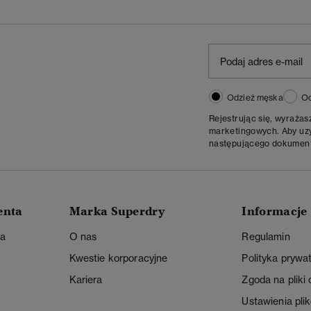
Odzież męska
Od
Rejestrując się, wyraża
marketingowych. Aby uzys
następującego dokumen
enta
Marka Superdry
Informacje
ta
O nas
Regulamin
Kwestie korporacyjne
Polityka prywa
Kariera
Zgoda na pliki
Ustawienia pli