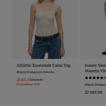
Athletic Essentials Cami Top
Jeansy Ski
Stanem Vin
Więcej Dostępnych Kolorów
Ekologiczn
(
Zł 83,30
Cena Obniżona Od
Do
Zł 119,00
Oszczędzasz 30%
Więcej Dostępn
Zł 369,00