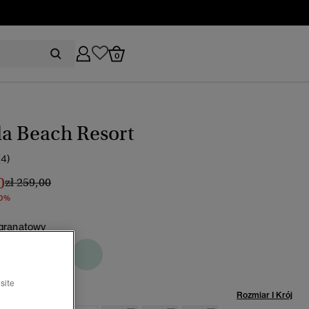
0
a Beach Resort
(4)
0
Cena obniżona od
do
zł 259,00
30%
 granatowy
rano
site
miar:
Rozmiar I Krój