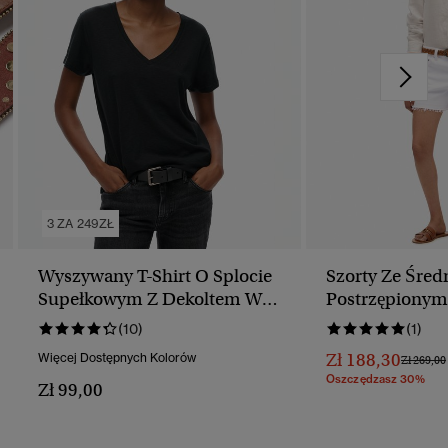
3 ZA 249ZŁ
Wyszywany T-Shirt O Splocie
Szorty Ze Śred
Supełkowym Z Dekoltem W
Postrzępionym
Serek
Wykończenie
(10)
(1)
Zł 188,30
Więcej Dostępnych Kolorów
Cena Ob
Zł 269,00
Oszczędzasz 30%
Zł 99,00