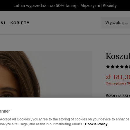
Letnia wyprzedaż - do 50% taniej -
Mężczyzni
|
Kobiety
NI
KOBIETY
Koszul
zł 181,3
Oszczędzasz 
Kolor:
rajski
wyb
anner
“Accept All Cookies”, you agree to the storing of cookies on your device to enhance 
Wybierz Roz
analyze site usage, and assist in our marketing efforts.
Cookie Policy