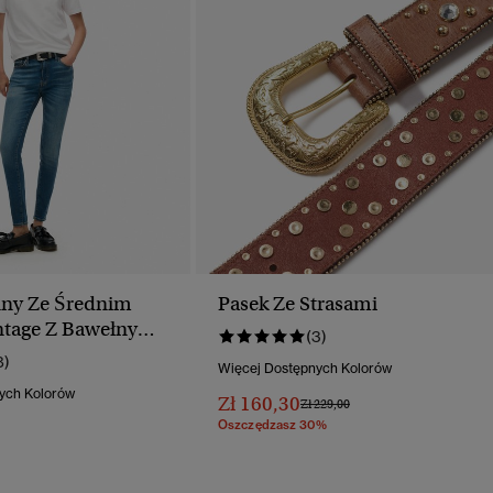
nny Ze Średnim
Pasek Ze Strasami
tage Z Bawełny
(3)
ej
8)
Więcej Dostępnych Kolorów
ych Kolorów
Zł 160,30
Cena Obniżona Od
Do
Zł 229,00
Oszczędzasz 30%