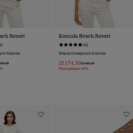
ach Resort
Koszula Beach Resort
3)
(4)
ych Kolorów
Więcej Dostępnych Kolorów
Zł 174,30
na Obniżona Od
Do
Cena Obniżona Od
Do
249,00
Zł 249,00
0%
Oszczędzasz 30%