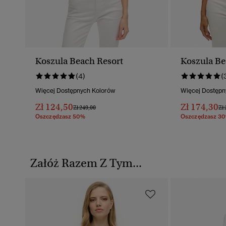
Koszula Beach Resort
Koszula Be
(4)
(
Więcej Dostępnych Kolorów
Więcej Dostępn
Zł 124,50
Zł 174,30
Cena Obniżona Od
Do
Ce
Zł 249,00
Zł 
Oszczędzasz 50%
Oszczędzasz 3
Załóż Razem Z Tym...