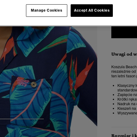
34
3
Manage Cookies
Accept All Cookies
Uwagi od 
Koszula Beach 
niezależnie od
ten letni faso
Klasyczny l
standardow
Zapięcie na
Krótki ręk
Nadruk na 
Kieszeń na 
Wyszywane
4
5
6
7
Rozmiar i 