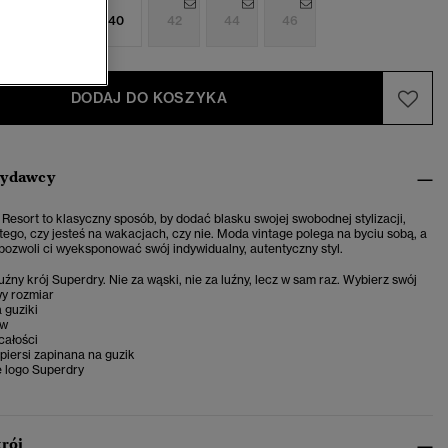
6
38
40
42
44
46
DODAJ DO KOSZYKA
wydawcy
Resort to klasyczny sposób, by dodać blasku swojej swobodnej stylizacji,
 tego, czy jesteś na wakacjach, czy nie. Moda vintage polega na byciu sobą, a
n pozwoli ci wyeksponować swój indywidualny, autentyczny styl.
uźny krój Superdry. Nie za wąski, nie za luźny, lecz w sam raz. Wybierz swój
y rozmiar
 guziki
aw
całości
piersi zapinana na guzik
 logo Superdry
krój