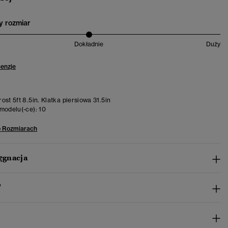
 rozmiar
Dokładnie
Duży
cenzje
st 5ft 8.5in. Klatka piersiowa 31.5in
modelu(-ce):
10
o Rozmiarach
lęgnacja
™