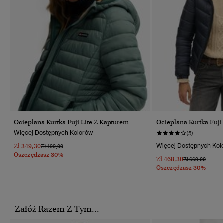
Ocieplana Kurtka Fuji Lite Z Kapturem
Ocieplana Kurtka Fuj
Więcej Dostępnych Kolorów
(5)
Zł 349,30
Więcej Dostępnych Kol
Cena Obniżona Od
Do
Zł 499,00
Oszczędzasz 30%
Zł 468,30
Cena Obniżona
Do
Zł 669,00
Oszczędzasz 30%
Załóż Razem Z Tym...