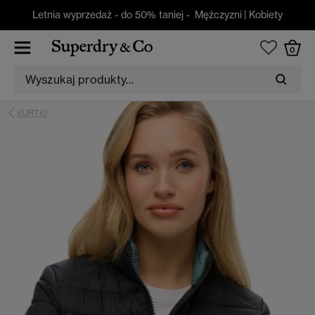
Letnia wyprzedaż - do 50% taniej -
Mężczyzni
|
Kobiety
0
KURTKI