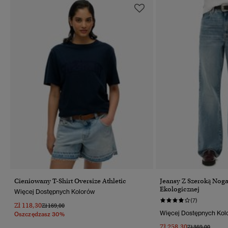
Cieniowany T-Shirt Oversize Athletic
Jeansy Z Szeroką Nog
Ekologicznej
Więcej Dostępnych Kolorów
(7)
Zł 118,30
Cena Obniżona Od
Do
Zł 169,00
Więcej Dostępnych Kol
Oszczędzasz 30%
Zł 258,30
Cena Obniżona
Do
Zł 369,00