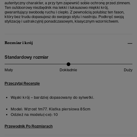
autentyczny charakter, a przy tym zapewnić sobie ochronę przed zimnem.
Ten outdoorowy niezbędnik
ma lekki i luksusowo miękki krój,
gwarantujący swobodę ruchu i ciepło. Z pewnością polubisz ten fason,
który bez trudu dopasujesz do swojego stylu i nastroju. Podkręć swoją
stylizację i uatrakcyjnij ponadczasowym, klasycznym wzornictwem.
Rozmiar i krój
Standardowy rozmiar
Mały
Dokładnie
Duży
Przeczytaj Recenzje
Wąski krój – bardziej dopasowany do sylwetki.
Model:
Wzrost 1m77. Klatka piersiowa 85cm
Odzież na modelu(-ce):
10
Przewodnik Po Rozmiarach