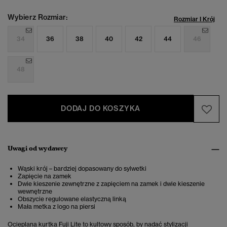
Wybierz Rozmiar:
Rozmiar I Krój
34
36
38
40
42
44
46
48
DODAJ DO KOSZYKA
Uwagi od wydawcy
Wąski krój – bardziej dopasowany do sylwetki
Zapięcie na zamek
Dwie kieszenie zewnętrzne z zapięciem na zamek i dwie kieszenie
wewnętrzne
Obszycie regulowane elastyczną linką
Mała metka z logo na piersi
Ocieplana kurtka Fuji Lite to kultowy sposób, by nadać stylizacji