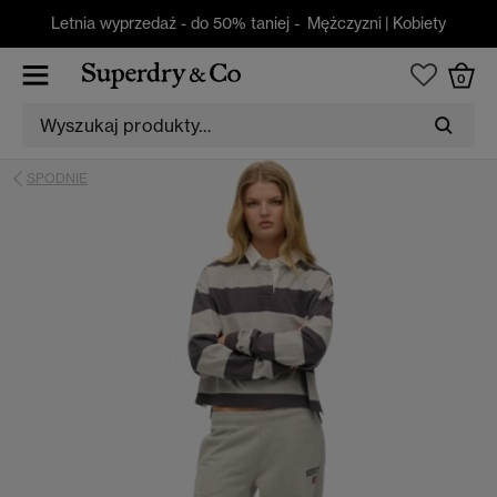
Letnia wyprzedaż - do 50% taniej -
Mężczyzni
|
Kobiety
0
SPODNIE