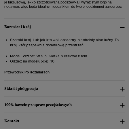
je luksusową, lekko szczotkowaną podszewką i wyrazistym logo na
nogawce, więc będą idealnym dodatkiem do twojej codziennej garderoby.
Rozmiar i krój
Szeroki krój. Lub jak kto woli obszerny, nieobcisły albo luźny. To
krój, który zapewnia dodatkową przestrzeń.
Model:
Wzrost 5ft 9in. Klatka piersiowa 81cm
Odzież na modelu(-ce):
10
Przewodnik Po Rozmiarach
Skład i pielęgnacja
100% bawełny z upraw przejściowych
Kontakt