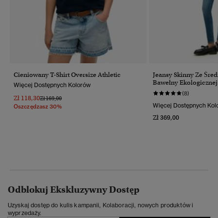
Cieniowany T-Shirt Oversize Athletic
Jeansy Skinny Ze Śre
Bawełny Ekologicznej
Więcej Dostępnych Kolorów
(8)
Zł 118,30
Cena Obniżona Od
Do
Zł 169,00
Więcej Dostępnych Kol
Oszczędzasz 30%
Zł 369,00
Odblokuj Ekskluzywny Dostęp
Uzyskaj dostęp do kulis kampanii, Kolaboracji, nowych produktów i
wyprzedaży.