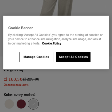
Cookie Banner
By clicking “Accept All Cookies”, you agree to the storing of cookies on
your device to enhance site navigation, analyze site usage, and assist
1
2
3
4
5
in our marketing efforts.
Cookie Policy
Manage Cookies
Accept All Cookies
Spodnie dresowe Athletic Essentials z szeroką
nogawką
Cena obniżona od
do
zł 160,30
zł 229,00
Oszczędzasz 30%
Kolor:
szary melanż
wybrano