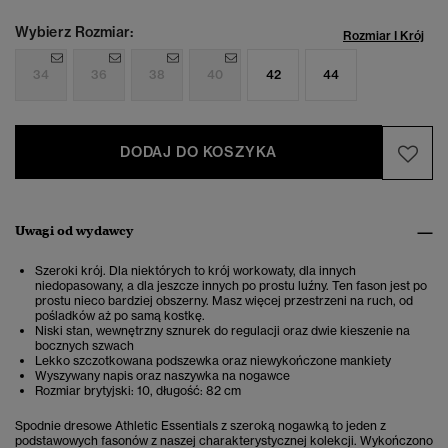
Wybierz Rozmiar:
Rozmiar I Krój
34
36
38
40
42
44
DODAJ DO KOSZYKA
Uwagi od wydawcy
Szeroki krój. Dla niektórych to krój workowaty, dla innych
niedopasowany, a dla jeszcze innych po prostu luźny. Ten fason jest po
prostu nieco bardziej obszerny. Masz więcej przestrzeni na ruch, od
pośladków aż po samą kostkę.
Niski stan, wewnętrzny sznurek do regulacji oraz dwie kieszenie na
bocznych szwach
Lekko szczotkowana podszewka oraz niewykończone mankiety
Wyszywany napis oraz naszywka na nogawce
Rozmiar brytyjski: 10, długość: 82 cm
Spodnie dresowe Athletic Essentials z szeroką nogawką to jeden z
podstawowych fasonów z naszej charakterystycznej kolekcji. Wykończono