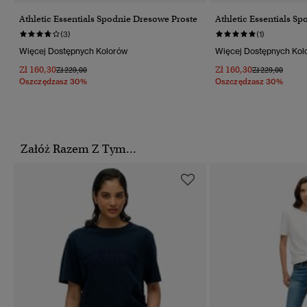
Athletic Essentials Spodnie Dresowe Proste
Athletic Essentials S
(3)
(1)
Więcej Dostępnych Kolorów
Więcej Dostępnych Kol
Zł 160,30
Zł 160,30
Cena Obniżona Od
Do
Cena Obniżona
Do
Zł 229,00
Zł 229,00
Oszczędzasz 30%
Oszczędzasz 30%
Załóż Razem Z Tym...