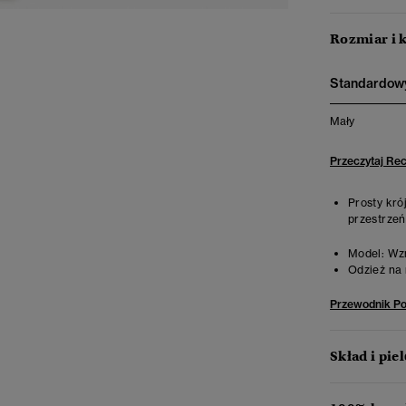
Rozmiar i 
Standardowy
Mały
Przeczytaj Re
Prosty kró
przestrzeń 
Model:
Wzr
Odzież na 
Przewodnik P
Skład i pie