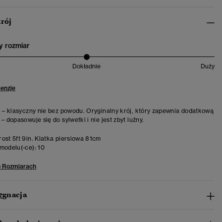
krój
 rozmiar
Dokładnie
Duży
cenzje
j – klasyczny nie bez powodu. Oryginalny krój, który zapewnia dodatkową
– dopasowuje się do sylwetki i nie jest zbyt luźny.
ost 5ft 9in. Klatka piersiowa 81cm
modelu(-ce):
10
o Rozmiarach
lęgnacja