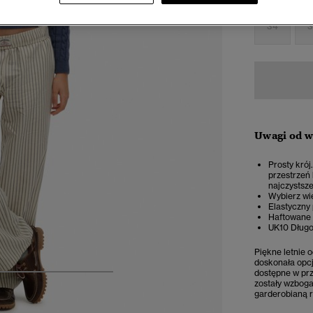
34
3
Uwagi od 
Prosty krój
przestrzeń
najczystsze
Wybierz wię
Elastyczny 
Haftowane l
UK10 Długo
Piękne letnie 
doskonała opcj
dostępne w prz
5
6
7
8
zostały wzboga
garderobianą r