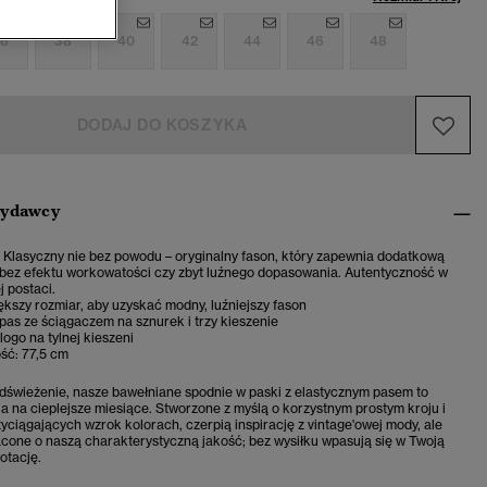
6
38
40
42
44
46
48
DODAJ DO KOSZYKA
wydawcy
. Klasyczny nie bez powodu – oryginalny fason, który zapewnia dodatkową
 bez efektu workowatości czy zbyt luźnego dopasowania. Autentyczność w
j postaci.
kszy rozmiar, aby uzyskać modny, luźniejszy fason
pas ze ściągaczem na sznurek i trzy kieszenie
ogo na tylnej kieszeni
ść: 77,5 cm
odświeżenie, nasze bawełniane spodnie w paski z elastycznym pasem to
a na cieplejsze miesiące. Stworzone z myślą o korzystnym prostym kroju i
yciągających wzrok kolorach, czerpią inspirację z vintage'owej mody, ale
cone o naszą charakterystyczną jakość; bez wysiłku wpasują się w Twoją
otację.