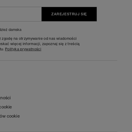
ZAREJESTRUJ SIĘ
zież damska
sz zgodę na otrzymywanie od nas wiadomości
kać więcej informacji, zapoznaj się z treścią
tu:
Polityka prywatności
tności
 cookie
ków cookie