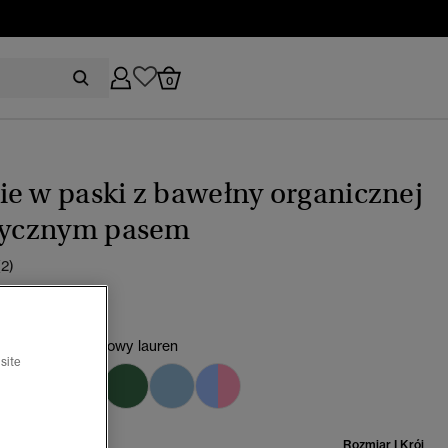
0
e w paski z bawełny organicznej
stycznym pasem
(2)
0
w kolorze granatowy lauren
site
miar:
Rozmiar I Krój