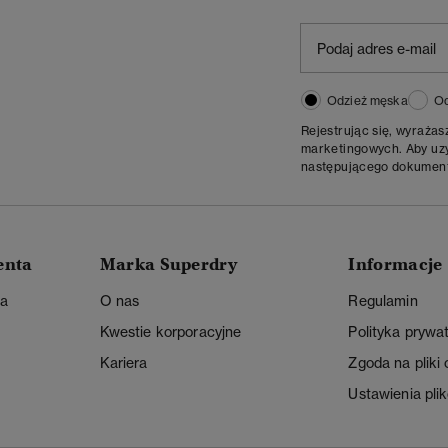
Odzież męska
Od
Rejestrując się, wyraża
marketingowych. Aby uzys
następującego dokumen
enta
Marka Superdry
Informacje
ta
O nas
Regulamin
Kwestie korporacyjne
Polityka prywa
Kariera
Zgoda na pliki
Ustawienia pli