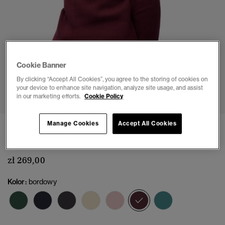
Cookie Banner
By clicking “Accept All Cookies”, you agree to the storing of cookies on
1
2
3
4
5
6
your device to enhance site navigation, analyze site usage, and assist
in our marketing efforts.
Cookie Policy
Manage Cookies
Accept All Cookies
Luźny sweter z dzianiny z okrągłym dekoltem
(2)
zł 269,00
Kolor:
bordowy
wybrano