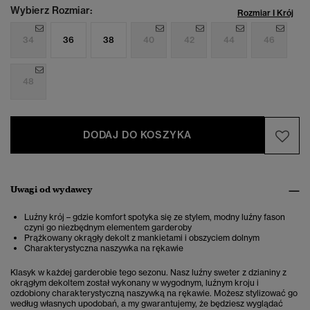
Wybierz Rozmiar:
Rozmiar I Krój
34
36
38
40
42
44
46
48
DODAJ DO KOSZYKA
Uwagi od wydawcy
Luźny krój – gdzie komfort spotyka się ze stylem, modny luźny fason
czyni go niezbędnym elementem garderoby
Prążkowany okrągły dekolt z mankietami i obszyciem dolnym
Charakterystyczna naszywka na rękawie
Klasyk w każdej garderobie tego sezonu. Nasz luźny sweter z dzianiny z
okrągłym dekoltem został wykonany w wygodnym, luźnym kroju i
ozdobiony charakterystyczną naszywką na rękawie. Możesz stylizować go
według własnych upodobań, a my gwarantujemy, że będziesz wyglądać