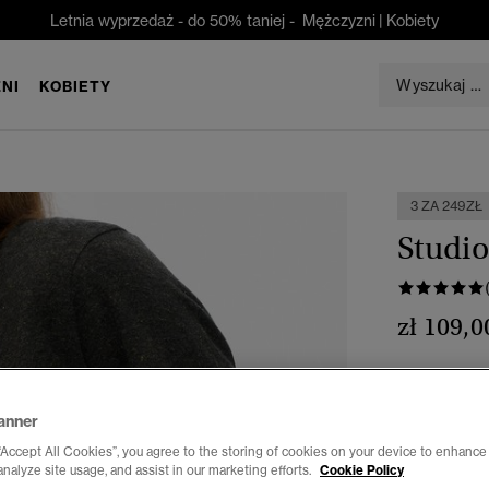
Letnia wyprzedaż - do 50% taniej -
Mężczyzni
|
Kobiety
NI
KOBIETY
3 ZA 249ZŁ
Studio
zł 109,0
Kolor:
czarny
anner
“Accept All Cookies”, you agree to the storing of cookies on your device to enhance 
analyze site usage, and assist in our marketing efforts.
Cookie Policy