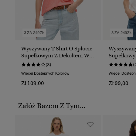
3 ZA 249ZŁ
3 ZA 249ZŁ
Wyszywany T-Shirt O Splocie
Wyszywany 
Supełkowym Z Dekoltem W
Supełkowy
Serek
Serek
(3)
(
Więcej Dostępnych Kolorów
Więcej Dostępn
Zł 109,00
Zł 99,00
Załóż Razem Z Tym...