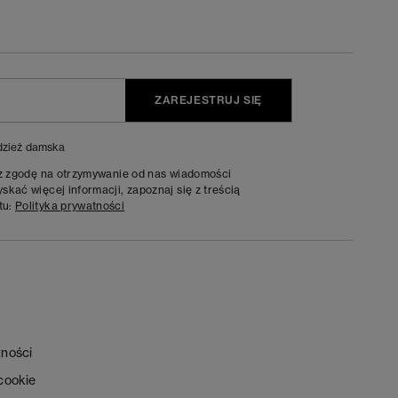
ZAREJESTRUJ SIĘ
zież damska
sz zgodę na otrzymywanie od nas wiadomości
kać więcej informacji, zapoznaj się z treścią
tu:
Polityka prywatności
tności
 cookie