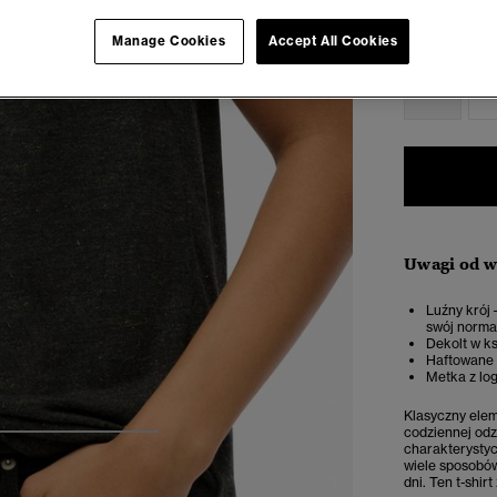
Wybierz Roz
Manage Cookies
Accept All Cookies
34
3
Uwagi od 
Luźny krój 
swój norma
Dekolt w ks
Haftowane l
Metka z log
Klasyczny elem
codziennej odz
4
5
6
7
charakterystyc
wiele sposobów
dni. Ten t-shi