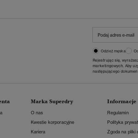
Odzież męska
Od
Rejestrując się, wyraża
marketingowych. Aby uzys
następującego dokumen
enta
Marka Superdry
Informacje
ta
O nas
Regulamin
Kwestie korporacyjne
Polityka prywa
Kariera
Zgoda na pliki