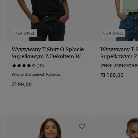
3 ZA 249ZŁ
3 ZA 249ZŁ
Wyszywany T-Shirt O Splocie
Wyszywany T-Sh
Supełkowym Z Dekoltem W
Supełkowym Z
Serek
Serek
(10)
Więcej Dostępnych K
Zł 109,00
Więcej Dostępnych Kolorów
Zł 99,00