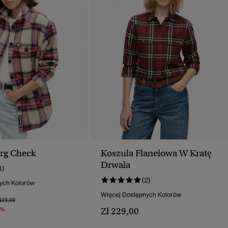
rg Check
Koszula Flanelowa W Kratę
Drwala
4)
(2)
ych Kolorów
Więcej Dostępnych Kolorów
na Obniżona Od
Do
419,00
0%
Zł 229,00