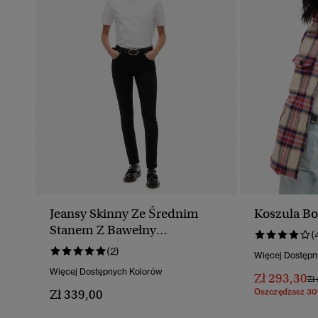
Jeansy Skinny Ze Średnim
Koszula Bo
Stanem Z Bawełny
(
Ekologicznej
(2)
Więcej Dostępn
Więcej Dostępnych Kolorów
Zł 293,30
Ce
Zł 
Zł 339,00
Oszczędzasz 3