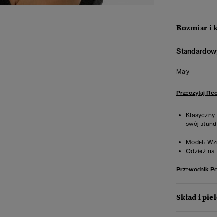
Rozmiar i 
Standardowy
Mały
Przeczytaj Re
Klasyczny 
swój stand
Model:
Wzro
Odzież na 
Przewodnik P
Skład i pie