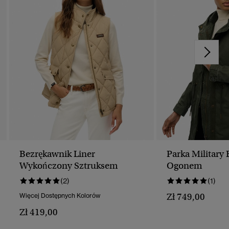
Bezrękawnik Liner
Parka Military
Wykończony Sztruksem
Ogonem
(2)
(1)
Zł 749,00
Więcej Dostępnych Kolorów
Zł 419,00