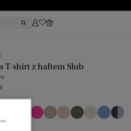
0
s T-shirt z haftem Slub
(3)
0
 metaliczny
wybrano
site