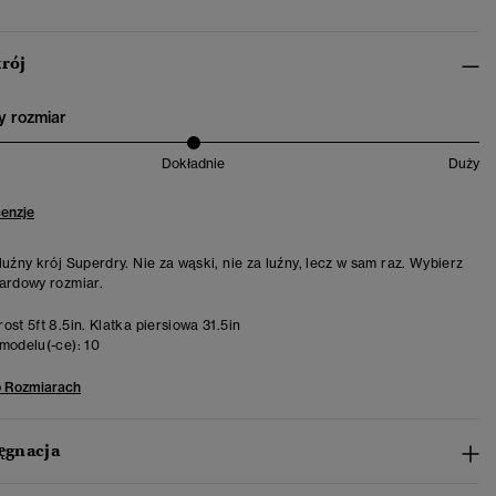
krój
 rozmiar
Dokładnie
Duży
cenzje
luźny krój Superdry. Nie za wąski, nie za luźny, lecz w sam raz. Wybierz
ardowy rozmiar.
st 5ft 8.5in. Klatka piersiowa 31.5in
modelu(-ce):
10
o Rozmiarach
lęgnacja