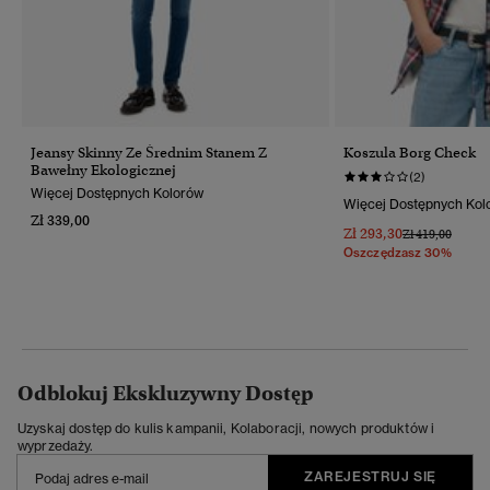
Jeansy Skinny Ze Średnim Stanem Z
Koszula Borg Check
Bawełny Ekologicznej
(2)
Więcej Dostępnych Kolorów
Więcej Dostępnych Kol
Zł 339,00
Zł 293,30
Cena Obniżona
Do
Zł 419,00
Oszczędzasz 30%
Odblokuj Ekskluzywny Dostęp
Uzyskaj dostęp do kulis kampanii, Kolaboracji, nowych produktów i
wyprzedaży.
ZAREJESTRUJ SIĘ