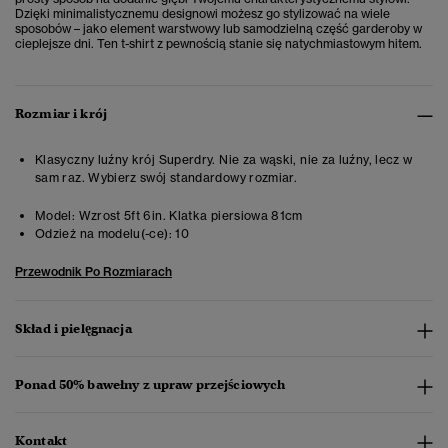
Dzięki minimalistycznemu designowi możesz go stylizować na wiele
sposobów – jako element warstwowy lub samodzielną część garderoby w
cieplejsze dni. Ten t-shirt z pewnością stanie się natychmiastowym hitem.
Rozmiar i krój
Klasyczny luźny krój Superdry. Nie za wąski, nie za luźny, lecz w
sam raz. Wybierz swój standardowy rozmiar.
Model:
Wzrost 5ft 6in. Klatka piersiowa 81cm
Odzież na modelu(-ce):
10
Przewodnik Po Rozmiarach
Skład i pielęgnacja
Ponad 50% bawełny z upraw przejściowych
Kontakt