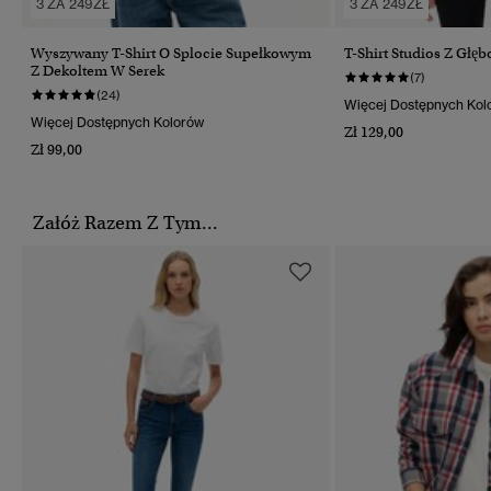
3 ZA 249ZŁ
3 ZA 249ZŁ
Wyszywany T-Shirt O Splocie Supełkowym
T-Shirt Studios Z Głę
Z Dekoltem W Serek
(7)
(24)
Więcej Dostępnych Kol
Więcej Dostępnych Kolorów
Zł 129,00
Zł 99,00
Załóż Razem Z Tym...