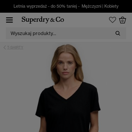
Letnia wyprzedaż - do 50% taniej -
Mężczyzni
|
Kobiety
0
T-SHIRTY