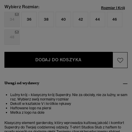
Wybierz Rozmiar:
Rozmiar I Krój
34
36
38
40
42
44
46
48
DODAJ DO KOSZYKA
Uwagi od wydawcy
Luźny krój – klasyczny krój Superdry. Nie za obcisły, nie za luźny, w sam
raz. Wybierz swój normalny rozmiar
Dekolt w kształcie V i krótkie rękawy
Haftowane logo na piersi
Metka z logo na dole
Klasyczny element garderoby, który wprowadza kultową jakość i komfort
Superdry do Twojej codziennej odzieży. T-shirt Studios Slub z haftem to
prosty sposób na dodanie głębi Twojemu charakterystycznemu stylowi.