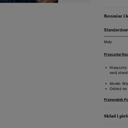
Rozmiar i 
Standardowy
Mały
Przeczytaj Re
Klasyczny 
swój stand
Model:
Wzr
Odzież na 
Przewodnik P
Skład i pie