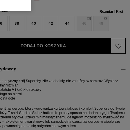
miar:
Rozmiar I Krój
6
38
40
42
44
46
48
DODAJ DO KOSZYKA
wydawcy
– klasyczny krój Superdry. Nie za obcisły, nie za luźny, w sam raz. Wybierz
lny rozmiar
ztałcie V i krótkie rękawy
ogo na piersi
o na dole
ent garderoby, który wprowadza kultową jakość i komfort Superdry do Twojej
ieży. T-shirt Studios Slub z haftem to prosty sposób na dodanie głębi Twojemu
znemu stylowi. Dzięki minimalistycznemu designowi możesz go stylizować na
 – jako element warstwowy lub samodzielną część garderoby w cieplejsze
rt z pewnością stanie się natychmiastowym hitem.