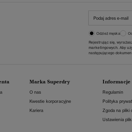
Odzież męska
Od
Rejestrując się, wyraża
marketingowych. Aby uzys
następującego dokumen
enta
Marka Superdry
Informacje
ta
O nas
Regulamin
Kwestie korporacyjne
Polityka prywa
Kariera
Zgoda na pliki
Ustawienia pli