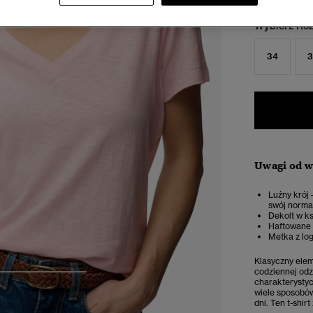
Wybierz Roz
34
3
Uwagi od 
Luźny krój 
swój norma
Dekolt w ks
Haftowane l
Metka z log
Klasyczny elem
codziennej odz
4
5
6
charakterystyc
wiele sposobów
dni. Ten t-shi