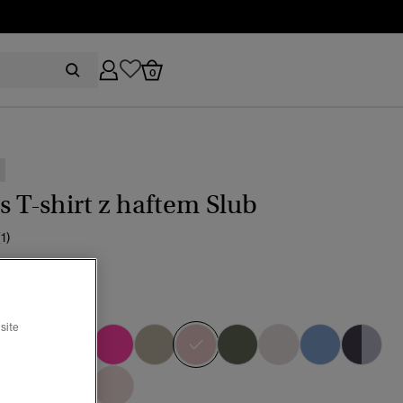
0
s T-shirt z haftem Slub
(1)
0
różowy
wybrano
site