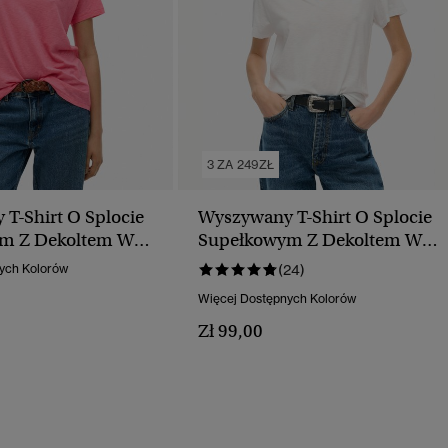
3 ZA 249ZŁ
T-Shirt O Splocie
Wyszywany T-Shirt O Splocie
m Z Dekoltem W
Supełkowym Z Dekoltem W
Serek
ych Kolorów
(24)
Więcej Dostępnych Kolorów
Zł 99,00