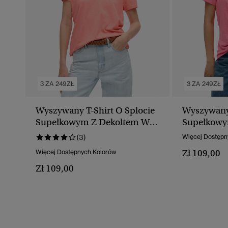
3 ZA 249ZŁ
3 ZA 249ZŁ
Wyszywany T-Shirt O Splocie
Wyszywany 
Supełkowym Z Dekoltem W
Supełkowy
Serek
Serek
(3)
Więcej Dostępn
Zł 109,00
Więcej Dostępnych Kolorów
Zł 109,00