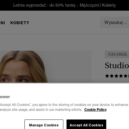
Letnia wyprzedaż - do 50% taniej -
Mężczyzni
|
Kobiety
NI
KOBIETY
3 ZA 249ZŁ
Studio
zł 109,0
anner
Kolor:
blado
“Accept All Cookies”, you agree to the storing of cookies on your device to enhance 
analyze site usage, and assist in our marketing efforts.
Cookie Policy
Manage Cookies
Accept All Cookies