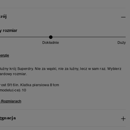
krój
 rozmiar
Dokładnie
Duży
cenzje
luźny krój Superdry. Nie za wąski, nie za luźny, lecz w sam raz. Wybierz
ardowy rozmiar.
ost 5ft 6in. Klatka piersiowa 81cm
modelu(-ce):
10
o Rozmiarach
lęgnacja