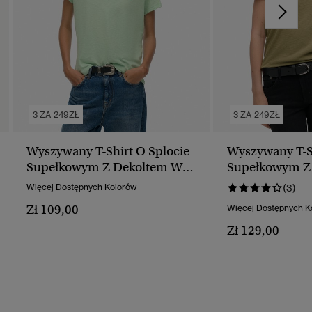
3 ZA 249ZŁ
3 ZA 249ZŁ
Wyszywany T-Shirt O Splocie
Wyszywany T-Sh
Supełkowym Z Dekoltem W
Supełkowym Z
Serek
Serek
Więcej Dostępnych Kolorów
(3)
Zł 109,00
Więcej Dostępnych K
Zł 129,00