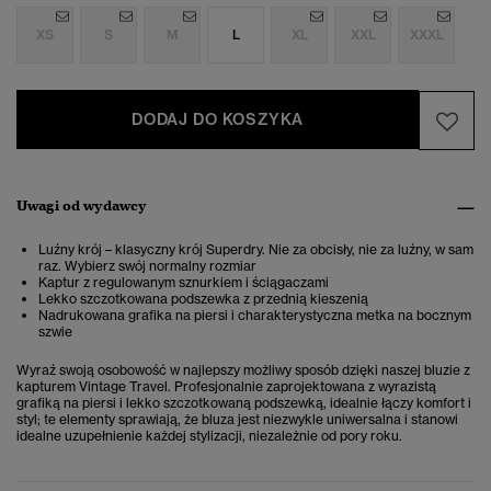
XS
S
M
L
XL
XXL
XXXL
DODAJ DO KOSZYKA
Uwagi od wydawcy
Luźny krój – klasyczny krój Superdry. Nie za obcisły, nie za luźny, w sam
raz. Wybierz swój normalny rozmiar
Kaptur z regulowanym sznurkiem i ściągaczami
Lekko szczotkowana podszewka z przednią kieszenią
Nadrukowana grafika na piersi i charakterystyczna metka na bocznym
szwie
Wyraź swoją osobowość w najlepszy możliwy sposób dzięki naszej bluzie z
kapturem Vintage Travel. Profesjonalnie zaprojektowana z wyrazistą
grafiką na piersi i lekko szczotkowaną podszewką, idealnie łączy komfort i
styl; te elementy sprawiają, że bluza jest niezwykle uniwersalna i stanowi
idealne uzupełnienie każdej stylizacji, niezależnie od pory roku.