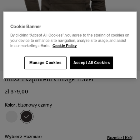
Cookie Banner
By clicking “Accept All Cookies”, you agree to the storing of cookies on
your device to enhance site navigation, analyze site usage, and assist
in our marketing efforts.
Cookie Policy
1
2
3
4
5
6
Manage Cookies
Accept All Cookies
Bluza z kapturem Vintage Travel
zł 379,00
Kolor:
bizonowy czarny
wybrano
Wybierz Rozmiar:
Rozmiar I Krój