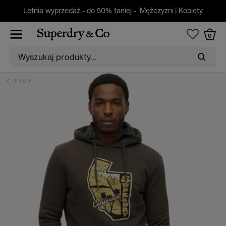
Letnia wyprzedaż - do 50% taniej -
Mężczyzni
|
Kobiety
0
BLUZY