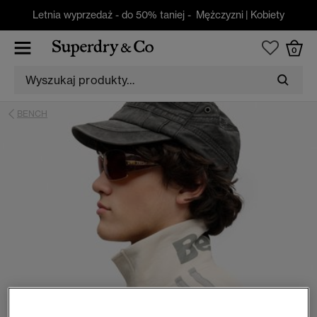
Letnia wyprzedaż - do 50% taniej -
Mężczyzni
|
Kobiety
0
BENCH