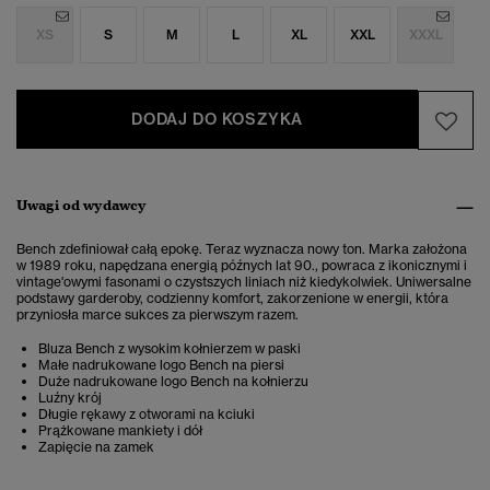
XS
S
M
L
XL
XXL
XXXL
DODAJ DO KOSZYKA
Uwagi od wydawcy
Bench zdefiniował całą epokę. Teraz wyznacza nowy ton. Marka założona
w 1989 roku, napędzana energią późnych lat 90., powraca z ikonicznymi i
vintage'owymi fasonami o czystszych liniach niż kiedykolwiek. Uniwersalne
podstawy garderoby, codzienny komfort, zakorzenione w energii, która
przyniosła marce sukces za pierwszym razem.
Bluza Bench z wysokim kołnierzem w paski
Małe nadrukowane logo Bench na piersi
Duże nadrukowane logo Bench na kołnierzu
Luźny krój
Długie rękawy z otworami na kciuki
Prążkowane mankiety i dół
Zapięcie na zamek