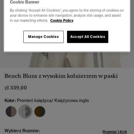
Cookie Banner
By clicking “Accept All Cookies”, you agree to the storing of cookies on
your device to enhance site navigation, analyze site usage, and assist
in our marketing efforts.
Cookie Policy
Manage Cookies
Accept All Cookies
1
2
3
4
5
6
7
Bench Bluza z wysokim kołnierzem w paski
zł 339,00
Kolor:
Promień księżyca/ Księżycowa mgła
wybrano
Wybierz Rozmiar:
Rozmiar I Krój