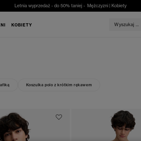
Letnia wyprzedaż - do 50% taniej -
Mężczyzni
|
Kobiety
NI
KOBIETY
rafiką
Koszulka polo z krótkim rękawem