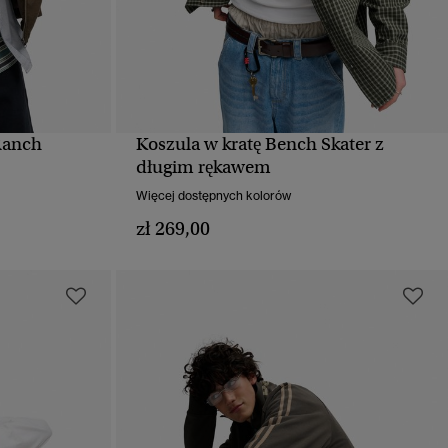
Ranch
Koszula w kratę Bench Skater z
D
SZYBKI PODGLĄD
długim rękawem
Więcej dostępnych kolorów
zł 269,00