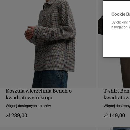
Cookie B
By clicking 
navigation, 
Koszula wierzchnia Bench o
T-shirt Ben
SZYBKI PODGLĄD
kwadratowym kroju
kwadratow
Więcej dostępnych kolorów
Więcej dostępn
zł 289,00
zł 149,00