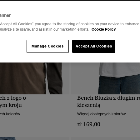
anner
“Accept All Cookies”, you agree to the storing of cookies on your device to enhance 
analyze site usage, and assist in our marketing efforts.
Cookie Policy
Manage Cookies
Accept All Cookies
ch z logo o
Bench Bluzka z długim 
SZYBKI PODGLĄD
SZYBKI PODGLĄ
ym kroju
kieszenią
ych kolorów
Więcej dostępnych kolorów
zł 169,00