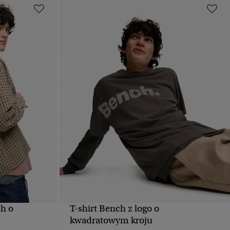
h o
T-shirt Bench z logo o
D
SZYBKI PODGLĄD
kwadratowym kroju