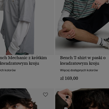
nch Mechanic z krótkim
Bench T-shirt w paski o
SZYBKI PODGLĄD
SZYBKI PODGLĄ
 kwadratowym kroju
kwadratowym kroju
ych kolorów
Więcej dostępnych kolorów
zł 169,00