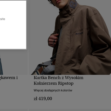
site
rękawem i
Kurtka Bench z Wysokim
D
SZYBKI PODGLĄD
Kołnierzem Ripstop
Więcej dostępnych kolorów
zł 419,00