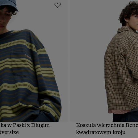
ka w Paski z Długim
Koszula wierzchnia Benc
SZYBKI PODGLĄD
SZYBKI PODGLĄ
versize
kwadratowym kroju