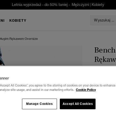
Letnia wyprzedaż - do 50% taniej -
Mężczyzni
|
Kobiety
NI
KOBIETY
 Długim Rękawem Oversize
Bench 
Rękaw
zł 169,0
anner
Kolor:
Paski
“Accept All Cookies”, you agree to the storing of cookies on your device to enhance 
wyb
analyze site usage, and assist in our marketing efforts.
Cookie Policy
Manage Cookies
Accept All Cookies
Wybierz Roz