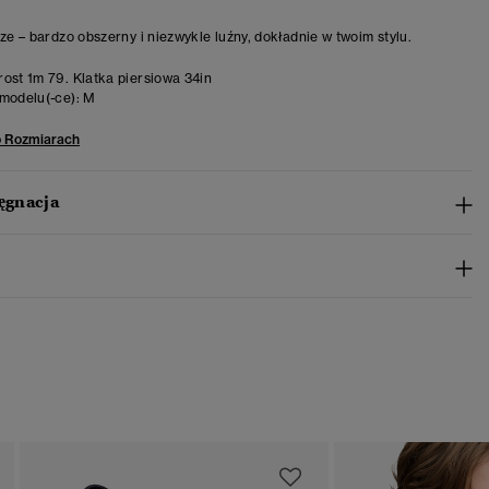
ize – bardzo obszerny i niezwykle luźny, dokładnie w twoim stylu.
ost 1m 79. Klatka piersiowa 34in
modelu(-ce):
M
o Rozmiarach
lęgnacja