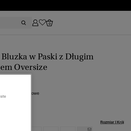
0
Bluzka w Paski z Długim
em Oversize
0
 oliwkowo-granatowe
site
rano
miar:
Rozmiar I Krój