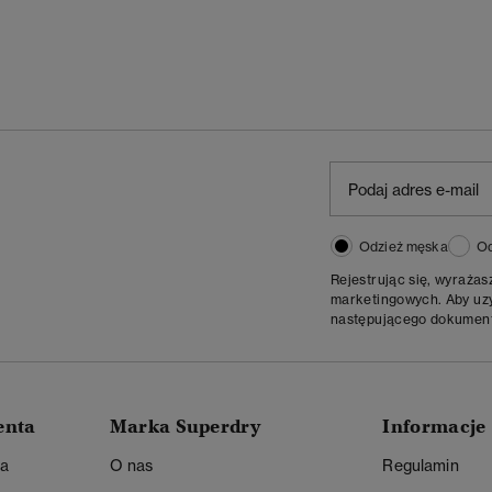
Odzież męska
Od
Rejestrując się, wyraża
marketingowych. Aby uzys
następującego dokumen
enta
Marka Superdry
Informacje
ta
O nas
Regulamin