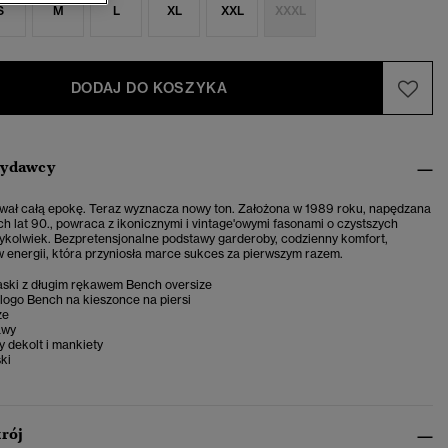
S
M
L
XL
XXL
XXXL
DODAJ DO KOSZYKA
wydawcy
wał całą epokę. Teraz wyznacza nowy ton. Założona w 1989 roku, napędzana
 lat 90., powraca z ikonicznymi i vintage'owymi fasonami o czystszych
edykolwiek. Bezpretensjonalne podstawy garderoby, codzienny komfort,
 energii, która przyniosła marce sukces za pierwszym razem.
aski z długim rękawem Bench oversize
logo Bench na kieszonce na piersi
ze
awy
 dekolt i mankiety
ki
krój