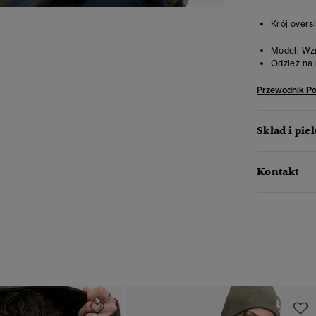
Krój overs
Model:
Wzr
Odzież na 
Przewodnik P
Skład i pie
Kontakt