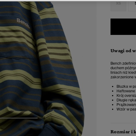
XS
Uwagi od 
Bench zdefinio
duchem późnych
liniach niż ki
zakorzenione w
Bluzka w p
Haftowane 
Krój oversi
Długie ręk
Prążkowany
Wzór w pas
4
5
6
Rozmiar i 