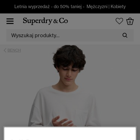
Letnia wyprzedaż - do 50% taniej -
Mężczyzni
|
Kobiety
0
BENCH