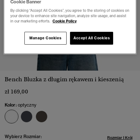
Cookie Banner
By clicking “Accept All Cookies”, you agree to the storing of cookies on
your device to enhance site navigation, analyze site usage, and assist
in our marketing efforts.
Cookie Policy
Manage Cookies
Accept All Cookies
1
2
3
4
5
6
Bench Bluzka z długim rękawem i kieszenią
zł 169,00
Kolor:
optyczny
wybrano
Wybierz Rozmiar:
Rozmiar I Krój