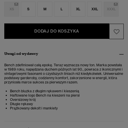
XS
S
M
L
XL
XXL
XXXL
DODAJ DO KOSZYKA
Uwagi od wydawcy
Bench zdefiniował całą epokę. Teraz wyznacza nowy ton. Marka powstała
w 1989 roku, napędzana duchem późnych lat 90., powraca z ikonicznymi i
vintage'owymi fasonami o czystszych liniach niż kiedykolwiek. Uniwersalne
podstawy garderoby, codzienny komfort, zakorzenione w energii, która
przyniosła marce sukces za pierwszym razem.
Bench bluzka z długim rękawem i kieszenią
Haftowane logo Bench na kieszeni na piersi
Oversizowy krój
Długie rękawy
Prążkowany dekolt i mankiety