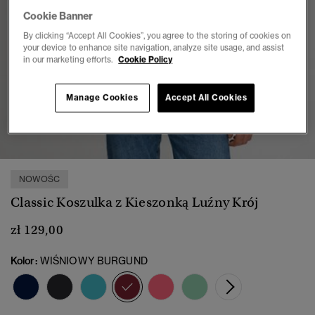
Cookie Banner
By clicking “Accept All Cookies”, you agree to the storing of cookies on
your device to enhance site navigation, analyze site usage, and assist
in our marketing efforts.
Cookie Policy
Manage Cookies
Accept All Cookies
1
2
3
4
5
6
7
NOWOŚC
Classic Koszulka z Kieszonką Luźny Krój
zł 129,00
Kolor:
WIŚNIOWY BURGUND
wybrano