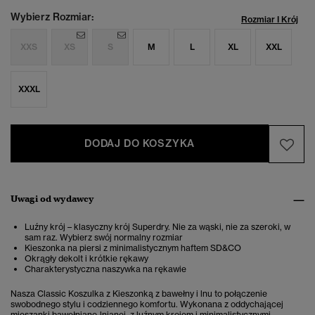
Wybierz Rozmiar:
Rozmiar I Krój
XXS
XS
S
M
L
XL
XXL
XXXL
DODAJ DO KOSZYKA
Uwagi od wydawcy
Luźny krój – klasyczny krój Superdry. Nie za wąski, nie za szeroki, w
sam raz. Wybierz swój normalny rozmiar
Kieszonka na piersi z minimalistycznym haftem SD&CO
Okrągły dekolt i krótkie rękawy
Charakterystyczna naszywka na rękawie
Nasza Classic Koszulka z Kieszonką z bawełny i lnu to połączenie
swobodnego stylu i codziennego komfortu. Wykonana z oddychającej
mieszanki bawełniano-lnianej, z luźnym krojem i minimalistycznymi