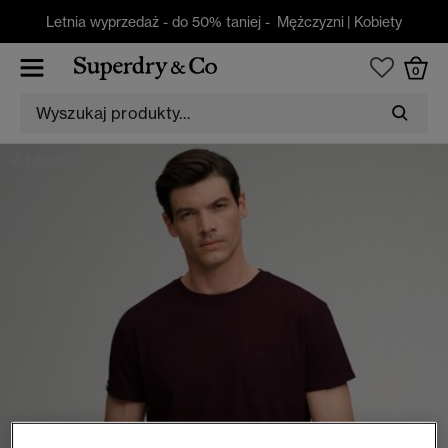
Letnia wyprzedaż - do 50% taniej -
Mężczyzni
|
Kobiety
0
T-SHIRTY