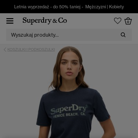
Letnia wyprzedaż - do 50% taniej -
Mężczyzni
|
Kobiety
0
KOSZULKI I PODKOSZULKI