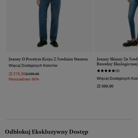
Jeansy O Prostym Kroju Z Średnim Stanem
Jeansy Skinny Ze Śre
Bawełny Ekologicznej
Więcej Dostępnych Kolorów
(8)
Zł 279,30
Cena Obniżona Od
Do
Zł 399,00
Więcej Dostępnych Kol
Oszczędzasz 30%
Zł 369,00
Odblokuj Ekskluzywny Dostęp