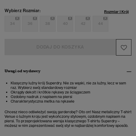
Wybierz Rozmiar:
Rozmiar I Krój
34
36
38
40
42
44
DODAJ DO KOSZYKA
Uwagi od wydawcy
Klasyczny luźny krój Superdry. Nie za wąski, nie za luźny, lecz w sam
raz. Wybierz swój standardowy rozmiar
Okrągły dekolt i krótkie rękawy ze ściągaczem
Ozdobny nadruk z napisem na piersi
Charakterystyczna metka na rękawie
Chcesz nieco odświeżyć swoją garderobę? Oto on! Nasz metaliczny T-shirt
Venue o luźnym kroju jest wykończony stylowym, ozdobnym napisem na
piersi. To przeprojektowana wersja klasycznego T-shirtu Superdry –
możesz w nim zaprezentować swój styl w najbardziej komfortowy sposób.