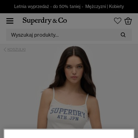
Letnia wyprzedaż - do 50% taniej -
Mężczyzni
|
Kobiety
0
KOSZULKI