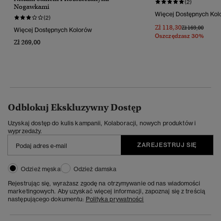
(2)
Nogawkami
Więcej Dostępnych Kol
(2)
Zł 118,30
Cena Obniżona
Do
Zł 169,00
Więcej Dostępnych Kolorów
Oszczędzasz 30%
Zł 269,00
Odblokuj Ekskluzywny Dostęp
Uzyskaj dostęp do kulis kampanii, Kolaboracji, nowych produktów i
wyprzedaży.
ZAREJESTRUJ SIĘ
Odzież męska
Odzież damska
Rejestrując się, wyrażasz zgodę na otrzymywanie od nas wiadomości
marketingowych. Aby uzyskać więcej informacji, zapoznaj się z treścią
następującego dokumentu:
Polityka prywatności