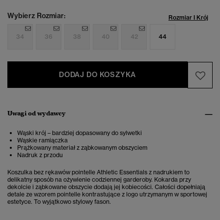
Wybierz Rozmiar:
Rozmiar I Krój
34
36
38
40
42
44
DODAJ DO KOSZYKA
Uwagi od wydawcy
Wąski krój – bardziej dopasowany do sylwetki
Wąskie ramiączka
Prążkowany materiał z ząbkowanym obszyciem
Nadruk z przodu
Koszulka bez rękawów pointelle Athletic Essentials z nadrukiem to
delikatny sposób na ożywienie codziennej garderoby. Kokarda przy
dekolcie i ząbkowane obszycie dodają jej kobiecości. Całości dopełniają
detale ze wzorem pointelle kontrastujące z logo utrzymanym w sportowej
estetyce. To wyjątkowo stylowy fason.