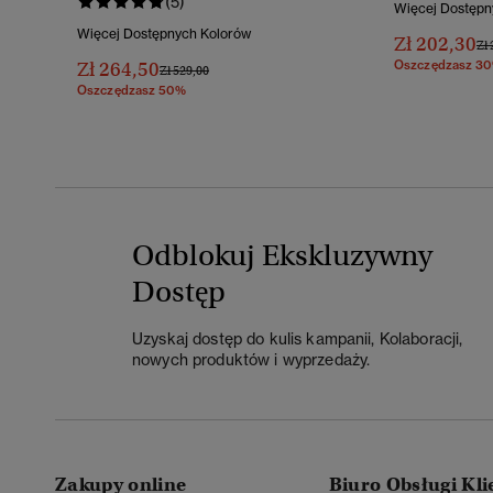
(5)
Więcej Dostępn
Więcej Dostępnych Kolorów
Zł 202,30
Ce
Zł 
Zł 264,50
Oszczędzasz 3
Cena Obniżona Od
Do
Zł 529,00
Oszczędzasz 50%
Odblokuj Ekskluzywny
Dostęp
Uzyskaj dostęp do kulis kampanii, Kolaboracji,
nowych produktów i wyprzedaży.
Zakupy online
Biuro Obsługi Kli