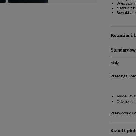
Wyszywane 
Nadruk z l
Suwaki z l
Rozmiar i 
Standardowy
Mały
Przeczytaj Re
Model:
Wzr
Odzież na 
Przewodnik P
Skład i pie