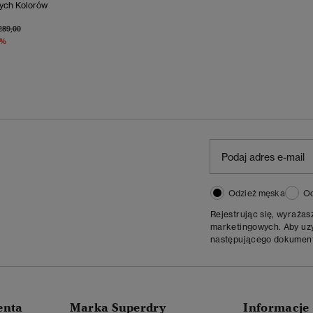
ych Kolorów
na Obniżona Od
Do
289,00
0%
Odzież męska
Od
Rejestrując się, wyraża
marketingowych. Aby uzys
następującego dokumen
enta
Marka Superdry
Informacje