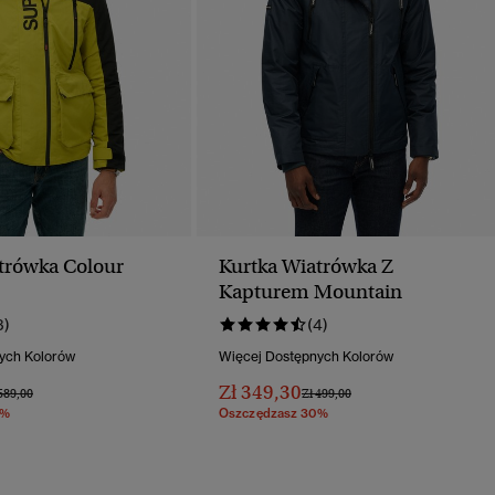
trówka Colour
Kurtka Wiatrówka Z
Kapturem Mountain
3)
(4)
ych Kolorów
Więcej Dostępnych Kolorów
Zł 349,30
na Obniżona Od
Do
Cena Obniżona Od
Do
589,00
Zł 499,00
0%
Oszczędzasz 30%