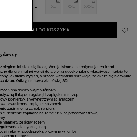
S
M
L
XL
XXL
XXXL
DODAJ DO KOSZYKA
wydawcy
 biegiem lat stała się ikoną. Wersja Mountain kontynuuje ten trend.
zne dla oryginalnej wersji detale oraz udoskonalone właściwości nadają tej
sny i aktualny wygląd, a przede wszystkim sprawiają, że okaże się niezwykle
co dzień. Odkryj na nowo wiatrówkę SD.
wzmocniony dodatkowym włóknem
astyczną linką do regulacji i zapięciem na rzep
wy kołnierzyk z wewnętrznym ściągaczem
owe, dwustronne zapięcie na zamek
enie zapinane na zamek na piersi
nie kieszenie zapinane na zamek z plisą przeciwwiatrową
awy
 mankiety ze ściągaczem
egulowane elastyczną linką
rpus i rękawy z podszewką pikowaną w romby
logo na rękawie