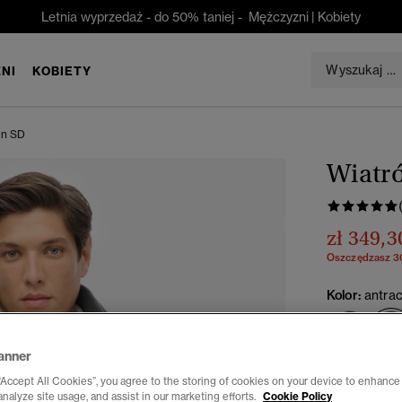
Letnia wyprzedaż - do 50% taniej -
Mężczyzni
|
Kobiety
NI
KOBIETY
in SD
Wiatr
zł 349,3
Oszczędzasz 
Kolor:
antra
anner
Wybierz Roz
“Accept All Cookies”, you agree to the storing of cookies on your device to enhance 
analyze site usage, and assist in our marketing efforts.
Cookie Policy