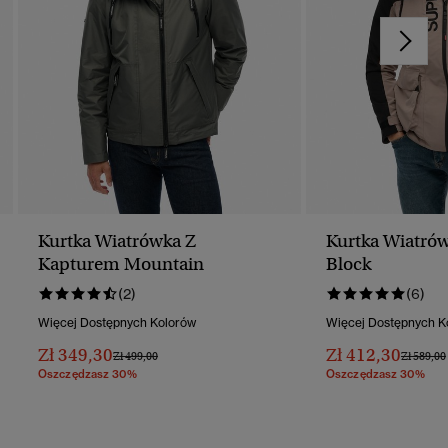
Kurtka Wiatrówka Z
Kurtka Wiatró
Kapturem Mountain
Block
(2)
(6)
Więcej Dostępnych Kolorów
Więcej Dostępnych K
Zł 349,30
Zł 412,30
Cena Obniżona Od
Do
Cena Ob
Zł 499,00
Zł 589,00
Oszczędzasz 30%
Oszczędzasz 30%