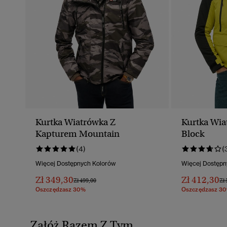
Kurtka Wiatrówka Z
Kurtka Wia
Kapturem Mountain
Block
(4)
(
Więcej Dostępnych Kolorów
Więcej Dostępn
Zł 349,30
Zł 412,30
Cena Obniżona Od
Do
Ce
Zł 499,00
Zł 
Oszczędzasz 30%
Oszczędzasz 3
Załóż Razem Z Tym...