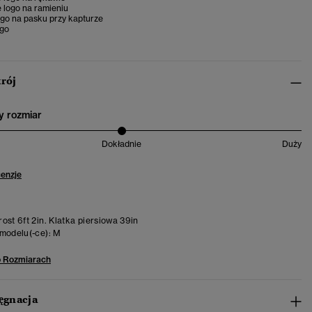
logo na ramieniu
ogo na pasku przy kapturze
ogo
krój
 rozmiar
Dokładnie
Duży
cenzje
ost 6ft 2in. Klatka piersiowa 39in
modelu(-ce):
M
o Rozmiarach
lęgnacja