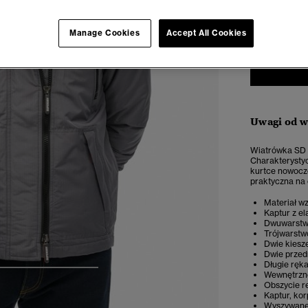
XS
Manage Cookies
Accept All Cookies
Uwagi od 
Wiatrówka SD z
Charakterystyc
kurtce nowocze
praktyczna na 
Materiał 
Kaptur z el
Dwuwarstwo
Trójwarstw
Dwie kiesz
Dwie przed
Długie ręk
4
5
6
7
Wewnętrzne
Obszycie r
Kaptur, ko
Wyszywane 