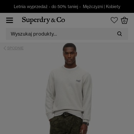
Letnia wyprzedaż - do 50% taniej -
Mężczyzni
|
Kobiety
0
SPODNIE