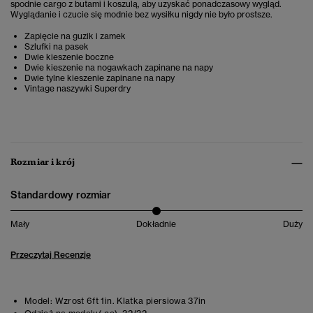
spodnie cargo z butami i koszulą, aby uzyskać ponadczasowy wygląd.
Wyglądanie i czucie się modnie bez wysiłku nigdy nie było prostsze.
Zapięcie na guzik i zamek
Szlufki na pasek
Dwie kieszenie boczne
Dwie kieszenie na nogawkach zapinane na napy
Dwie tylne kieszenie zapinane na napy
Vintage naszywki Superdry
Rozmiar i krój
Standardowy rozmiar
Mały
Dokładnie
Duży
Przeczytaj Recenzje
Model:
Wzrost 6ft 1in. Klatka piersiowa 37in