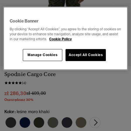
Cookie Banner
By clicking “Accept All Cookies”, you agree to the storing of cookies on
your device to enhance site navigation, analyze site usage, and assist
in our marketing efforts.
Cookie Policy
1
2
3
4
5
6
Manage Cookies
Accept All Cookies
Spodnie Cargo Core
(4)
Cena obniżona od
do
zł 286,30
zł 409,00
Oszczędzasz 30%
Kolor:
leśne moro khaki
wybra