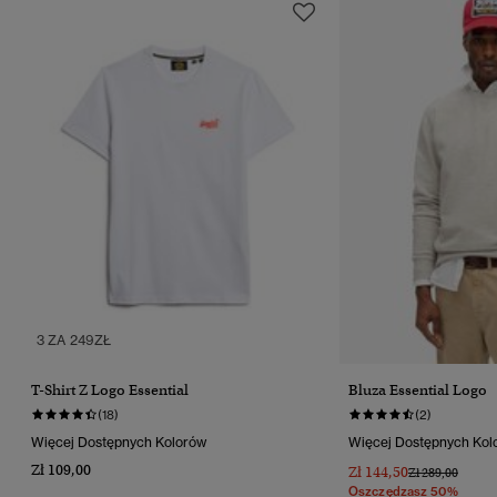
3 ZA 249ZŁ
T-Shirt Z Logo Essential
Bluza Essential Logo
(18)
(2)
Więcej Dostępnych Kolorów
Więcej Dostępnych Kol
Zł 109,00
Zł 144,50
Cena Obniżona
Do
Zł 289,00
Oszczędzasz 50%