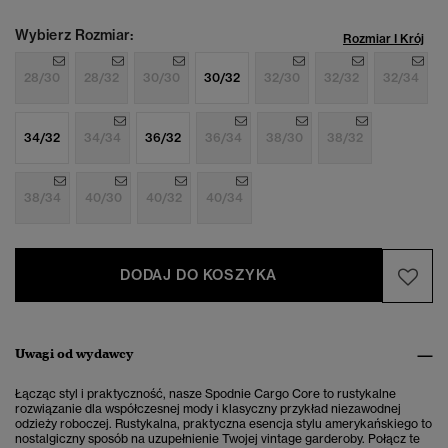
Wybierz Rozmiar:
Rozmiar I Krój
28/30
28/32
30/30
30/32
32/30
32/32
32/34
34/32
34/34
36/32
36/34
38/30
38/32
38/34
40/30
40/32
40/34
DODAJ DO KOSZYKA
Uwagi od wydawcy
Łącząc styl i praktyczność, nasze Spodnie Cargo Core to rustykalne
rozwiązanie dla współczesnej mody i klasyczny przykład niezawodnej
odzieży roboczej. Rustykalna, praktyczna esencja stylu amerykańskiego to
nostalgiczny sposób na uzupełnienie Twojej vintage garderoby. Połącz te