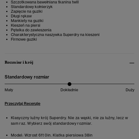
Szczotkowana bawełniana tkanina twill
Standardowy kołnierzyk
Zapięcie na guziki
Długi rękaw
Mankiety na guziki
Kieszeń na piersi
Pętelka do zawieszenia
Charakterystyczna naszywka Superdry na kieszeni
Firmowe guziki
Rozmiar i krój
Standardowy rozmiar
Mały
Dokładnie
Duży
Przeczytaj Recenzje
Klasyczny luźny krój Superdry. Nie za wąski, nie za luźny, lecz w
sam raz. Wybierz swój standardowy rozmiar.
Model:
Wzrost 6ft 0in. Klatka piersiowa 38in