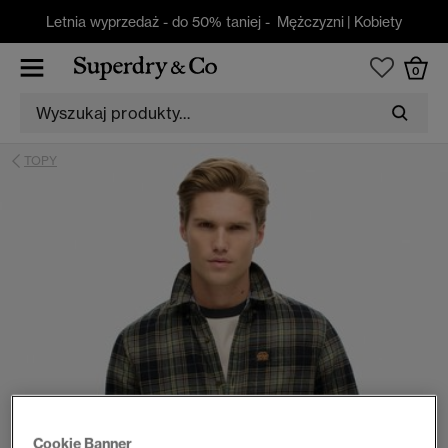
Letnia wyprzedaż - do 50% taniej -
Mężczyzni
|
Kobiety
0
TOPY
Cookie Banner