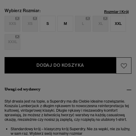
Wybierz Rozmiar:
Rozmiar I Krój
XXS
XS
S
M
L
XL
XXL
XXXL
DODAJ DO KOSZYKA
Uwagi od wydawcy
Styl drwala jest na topie, a Superdry ma dla Ciebie idealne rozwiązanie.
Koszula Lumberjack z długim rękawem to nowoczesna reinterpretacja tej
kultowej, vintage'owej klasyki. Długie rękawy i niezawodny komfort
sprawiają, że możesz z łatwością tworzyć warstwy na każdą casualową
okazję, niezależnie czy nosisz ją zapiętą, czy rozpiętą na ulubiony t-shirt.
Standardowy krój – klasyczny krój Superdry. Nie za wąski, nie za luźny,
w sam raz. Wybierz swój normalny rozmiar