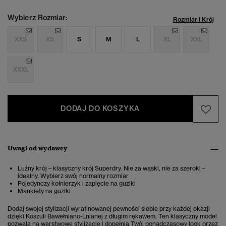
Wybierz Rozmiar:
Rozmiar I Krój
XXS
XS
S
M
L
XL
XXL
XXXL
DODAJ DO KOSZYKA
Uwagi od wydawcy
Luźny krój – klasyczny krój Superdry. Nie za wąski, nie za szeroki –
idealny. Wybierz swój normalny rozmiar
Pojedynczy kołnierzyk i zapięcie na guziki
Mankiety na guziki
Dodaj swojej stylizacji wyrafinowanej pewności siebie przy każdej okazji
dzięki Koszuli Bawełniano-Lnianej z długim rękawem. Ten klasyczny model
pozwala na warstwowe stylizacje i dopełnia Twój ponadczasowy look przez