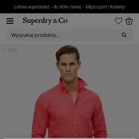
Letnia wyprzedaż - do 50% taniej -
Mężczyzni
|
Kobiety
0
TOPY