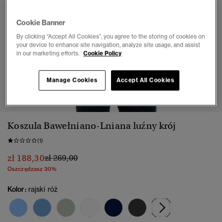
Cookie Banner
By clicking “Accept All Cookies”, you agree to the storing of cookies on
your device to enhance site navigation, analyze site usage, and assist
in our marketing efforts.
Cookie Policy
Manage Cookies
Accept All Cookies
1
2
3
4
Koszula Bawełniano-Lniana luźny krój
(1)
Cena obniżona od
do
zł 188,30
zł 269,00
Oszczędzasz 30%
Kolor:
rajski róż
wybrano