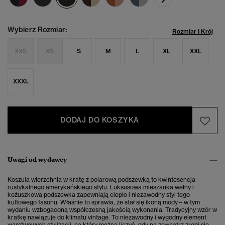
Wybierz Rozmiar:
Rozmiar I Krój
XXS
XS
S
M
L
XL
XXL
XXXL
DODAJ DO KOSZYKA
Uwagi od wydawcy
Koszula wierzchnia w kratę z polarową podszewką to kwintesencja
rustykalnego amerykańskiego stylu. Luksusowa mieszanka wełny i
kożuszkowa podszewka zapewniają ciepło i niezawodny styl tego
kultowego fasonu. Właśnie to sprawia, że stał się ikoną mody – w tym
wydaniu wzbogaconą współczesną jakością wykonania. Tradycyjny wzór w
kratkę nawiązuje do klimatu vintage. To niezawodny i wygodny element
warstwowych stylizacji, na który można liczyć, gdy na zewnątrz zrobi się