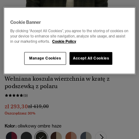
Cookie Banner
By clicking “Accept All Cookies”, you agree to the storing of cookies on
your device to enhance site navigation, analyze site usage, and assist
in our marketing efforts.
Cookie Policy
1
2
3
4
5
Manage Cookies
Accept All Cookies
Wełniana koszula wierzchnia w kratę z
podszewką z polaru
(9)
Cena obniżona od
do
zł 293,30
zł 419,00
Oszczędzasz 30%
Kolor:
oliwkowy ombre haze
wybrano