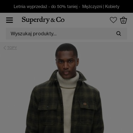
Letnia wyprzedaż - do 50% taniej -
Mężczyzni
|
Kobiety
0
TOPY