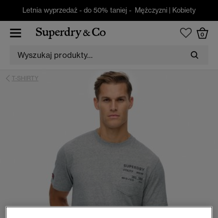
Letnia wyprzedaż - do 50% taniej -
Mężczyzni
|
Kobiety
0
T-SHIRTY