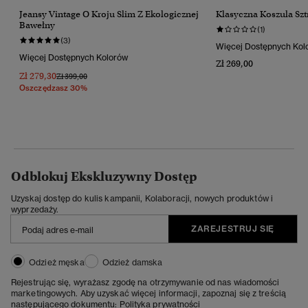
Jeansy Vintage O Kroju Slim Z Ekologicznej
Klasyczna Koszula Sz
Bawełny
(1)
(3)
Więcej Dostępnych Kol
Więcej Dostępnych Kolorów
Zł 269,00
Zł 279,30
Cena Obniżona Od
Do
Zł 399,00
Oszczędzasz 30%
Odblokuj Ekskluzywny Dostęp
Uzyskaj dostęp do kulis kampanii, Kolaboracji, nowych produktów i
wyprzedaży.
ZAREJESTRUJ SIĘ
Odzież męska
Odzież damska
Rejestrując się, wyrażasz zgodę na otrzymywanie od nas wiadomości
marketingowych. Aby uzyskać więcej informacji, zapoznaj się z treścią
następującego dokumentu:
Polityka prywatności