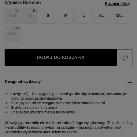
Wybierz Rozmiar:
Rozmiar I Krój
XXS
XS
S
M
L
XL
XXL
XXXL
DODAJ DO KOSZYKA
Uwagi od wydawcy
Luźny krój – ten wygodny element garderoby o modnym, swobodnym
kroju to pozycja obowiązkowa
Okrągły dekolt ze ściągaczem oraz kieszonka na piersi
Grafika z napisem na piersi
Charakterystyczna metka na rękawie
W twojej garderobie nie może zabraknąć tego wyjątkowego T-shirtu. Luźny
T-shirt Utility to idealny wybór na co dzień – ma modną sylwetkę i jest
ozdobiony wyrazistym nadrukiem na piersi.