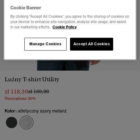
Cookie Banner
By clicking “Accept All Cookies”, you agree to the storing of cookies on
your device to enhance site navigation, analyze site usage, and assist
in our marketing efforts.
Cookie Policy
Manage Cookies
Accept All Cookies
1
2
3
4
5
6
Luźny T-shirt Utility
Cena obniżona od
do
zł 118,30
zł 169,00
Oszczędzasz 30%
Kolor:
atletyczny szary melanż
wybrano