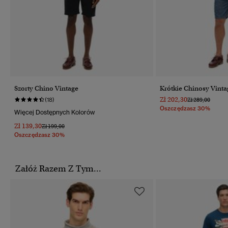
Szorty Chino Vintage
Krótkie Chinosy Vinta
Zł 202,30
Cena Obniżona
Do
(18)
Zł 289,00
Oszczędzasz 30%
Więcej Dostępnych Kolorów
Zł 139,30
Cena Obniżona Od
Do
Zł 199,00
Oszczędzasz 30%
Załóż Razem Z Tym...