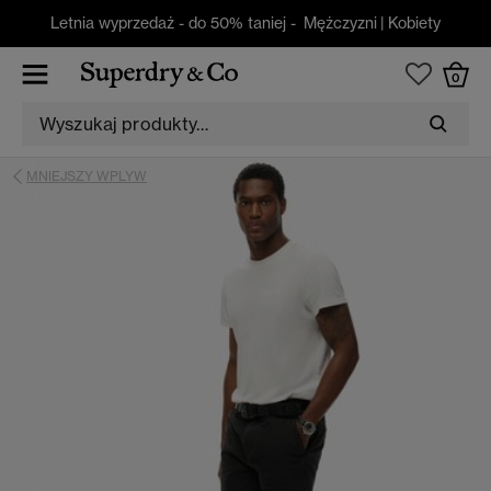
Letnia wyprzedaż - do 50% taniej -
Mężczyzni
|
Kobiety
0
MNIEJSZY WPLYW