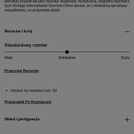
pierwszy pojawił się jako mundur wojskowy. Rustykalna, wygodna stylistyka
tych Vintage International Szortów Chino sprawi, że z łatwością sprostasz
wszystkiemu, co przyniesie dzień.
Rozmiar i krój
Standardowy rozmiar
Mały
Dokładnie
Duży
Przeczytaj Recenzje
Odzież na modelu(-ce):
32
Przewodnik Po Rozmiarach
Skład i pielęgnacja