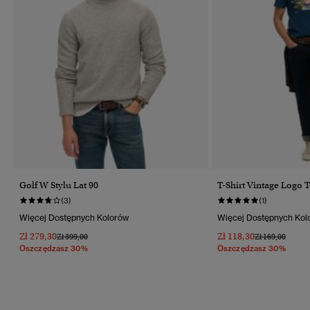
Golf W Stylu Lat 90
T-Shirt Vintage Logo 
(3)
(1)
Więcej Dostępnych Kolorów
Więcej Dostępnych Kol
Zł 279,30
Zł 118,30
Cena Obniżona Od
Do
Cena Obniżona
Do
Zł 399,00
Zł 169,00
Oszczędzasz 30%
Oszczędzasz 30%