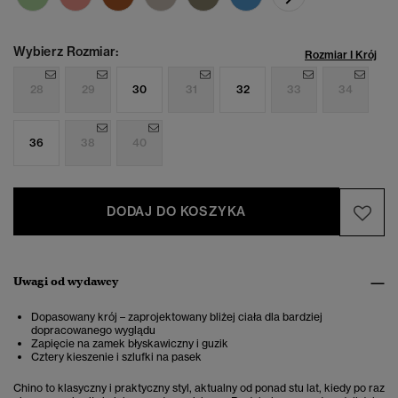
Wybierz Rozmiar:
Rozmiar I Krój
28
29
30
31
32
33
34
36
38
40
DODAJ DO KOSZYKA
Uwagi od wydawcy
Dopasowany krój – zaprojektowany bliżej ciała dla bardziej
dopracowanego wyglądu
Zapięcie na zamek błyskawiczny i guzik
Cztery kieszenie i szlufki na pasek
Chino to klasyczny i praktyczny styl, aktualny od ponad stu lat, kiedy po raz